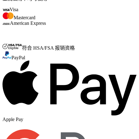
Visa
Mastercard
American Express
FSA/HSA
符合 HSA/FSA 报销资格
PayPal
Apple Pay