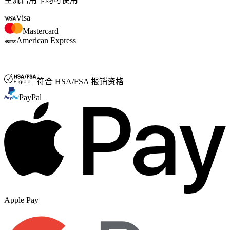
Visa
Mastercard
American Express
FSA/HSA
符合 HSA/FSA 报销资格
PayPal
Apple Pay