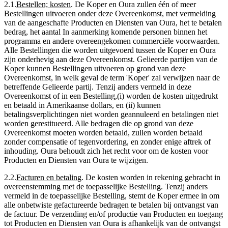
2.1
.
Bestellen; kosten
.
De Koper en Oura zullen één of meer
Bestellingen uitvoeren onder deze Overeenkomst, met vermelding
van de aangeschafte Producten en Diensten van Oura, het te betalen
bedrag, het aantal In aanmerking komende personen binnen het
programma en andere overeengekomen commerciële voorwaarden.
Alle Bestellingen die worden uitgevoerd tussen de Koper en Oura
zijn onderhevig aan deze Overeenkomst. Gelieerde partijen van de
Koper kunnen Bestellingen uitvoeren op grond van deze
Overeenkomst, in welk geval de term 'Koper' zal verwijzen naar de
betreffende Gelieerde partij. Tenzij anders vermeld in deze
Overeenkomst of in een Bestelling,(i) worden de kosten uitgedrukt
en betaald in Amerikaanse dollars, en (ii) kunnen
betalingsverplichtingen niet worden geannuleerd en betalingen niet
worden gerestitueerd. Alle bedragen die op grond van deze
Overeenkomst moeten worden betaald, zullen worden betaald
zonder compensatie of tegenvordering, en zonder enige aftrek of
inhouding. Oura behoudt zich het recht voor om de kosten voor
Producten en Diensten van Oura te wijzigen.
2.2
.
Facturen en betaling
.
De kosten worden in rekening gebracht in
overeenstemming met de toepasselijke Bestelling. Tenzij anders
vermeld in de toepasselijke Bestelling, stemt de Koper ermee in om
alle onbetwiste gefactureerde bedragen te betalen bij ontvangst van
de factuur. De verzending en/of productie van Producten en toegang
tot Producten en Diensten van Oura is afhankelijk van de ontvangst