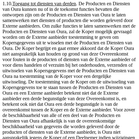
1.10
.
Toegang tot diensten van derden
.
De Producten en Diensten
van Oura kunnen nu of in de toekomst functies bevatten die
ontworpen zijn om de Producten en Diensten van Oura te laten
samenwerken met diensten of producten die worden geleverd door
Externe aanbieders. Om zulke functies te laten samenwerken met de
Producten en Diensten van Oura, zal de Koper mogelijk gevraagd
worden om de Externe aanbieder toestemming te geven om
Kopersgegevens uit te wisselen met de Producten en Diensten van
Oura. De Koper begrijpt en gaat ermee akkoord dat de Koper Oura
niet aansprakelijk kan houden op grond van deze Overeenkomst
voor fouten in de producten of diensten van de Externe aanbieder of
voor diens handelen of verzuim bij het onderhouden, verzenden of
uitwisselen van Kopersgegevens met de Producten en Diensten van
Oura na toestemming van de Koper voor een dergelijke
uitwisseling. De toestemming van de Koper om de uitwisseling van
Kopersgegevens toe te staan tussen de Producten en Diensten van
Oura en een Externe aanbieder betekent niet dat de Externe
aanbieder een derde begunstigde van deze Overeenkomst is, en
betekent ook niet dat Oura een derde begunstigde is van de
overeenkomst tussen de Koper en de Externe aanbieder. Voor zover
de beschikbaarheid van alle of een deel van de Producten en
Diensten van Oura afhankelijk is van de overeenkomstige
beschikbaarheid van gegevens die worden geleverd door de
producten of diensten van de Externe aanbieder, is Oura niet
aansprakelijk jegens de Koper of een Deelnemer indien wijzigingen