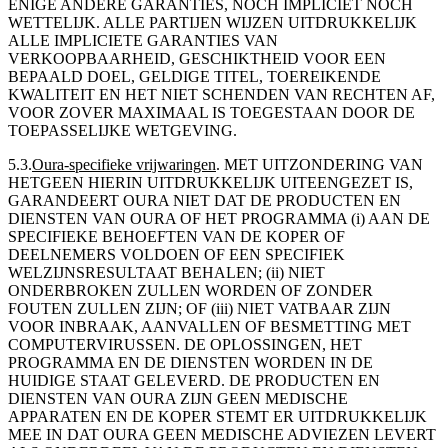
ENIGE ANDERE GARANTIES, NOCH IMPLICIET NOCH
WETTELIJK. ALLE PARTIJEN WIJZEN UITDRUKKELIJK
ALLE IMPLICIETE GARANTIES VAN
VERKOOPBAARHEID, GESCHIKTHEID VOOR EEN
BEPAALD DOEL, GELDIGE TITEL, TOEREIKENDE
KWALITEIT EN HET NIET SCHENDEN VAN RECHTEN AF,
VOOR ZOVER MAXIMAAL IS TOEGESTAAN DOOR DE
TOEPASSELIJKE WETGEVING.
5.3
.
Oura-specifieke vrijwaringen
.
MET UITZONDERING VAN
HETGEEN HIERIN UITDRUKKELIJK UITEENGEZET IS,
GARANDEERT OURA NIET DAT DE PRODUCTEN EN
DIENSTEN VAN OURA OF HET PROGRAMMA (i) AAN DE
SPECIFIEKE BEHOEFTEN VAN DE KOPER OF
DEELNEMERS VOLDOEN OF EEN SPECIFIEK
WELZIJNSRESULTAAT BEHALEN; (ii) NIET
ONDERBROKEN ZULLEN WORDEN OF ZONDER
FOUTEN ZULLEN ZIJN; OF (iii) NIET VATBAAR ZIJN
VOOR INBRAAK, AANVALLEN OF BESMETTING MET
COMPUTERVIRUSSEN. DE OPLOSSINGEN, HET
PROGRAMMA EN DE DIENSTEN WORDEN IN DE
HUIDIGE STAAT GELEVERD. DE PRODUCTEN EN
DIENSTEN VAN OURA ZIJN GEEN MEDISCHE
APPARATEN EN DE KOPER STEMT ER UITDRUKKELIJK
MEE IN DAT OURA GEEN MEDISCHE ADVIEZEN LEVERT