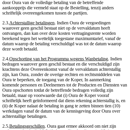
door Oura van de volledige betaling van de betreffende
aankoopprijs die vermeld staat op de Bestelling, tenzij anders
schriftelijk overeengekomen tussen de partijen.
2.3
.
Achterstallige betalingen
.
Indien Oura de vergoedingen
waarover geen geschil bestaat niet op de vervaldatum heeft
ontvangen, dan kan over deze kosten vertragingsrente worden
berekend tegen het wettelijk toegestane maximumtarief, vanaf de
datum waarop de betaling verschuldigd was tot de datum waarop
deze wordt betaald.
2.4
.
Opschorting van het Programma wegens Wanbetaling
.
Indien
bedragen waarover geen geschil bestaat en die verschuldigd zijn
krachtens deze Overeenkomst vanaf de vervaldatum achterstallig
zijn, kan Oura, zonder de overige rechten en rechtsmiddelen van
Oura te beperken, de toegang van de Koper, In aanmerking
komende personen en Deelnemers tot de Producten en Diensten van
Oura opschorten totdat de betreffende bedragen volledig zijn
betaald, maar op voorwaarde dat (i) Oura de Koper vooraf
schriftelijk heeft geïnformeerd dat diens rekening achterstallig is, en
(ii) de Koper nalaat de betaling in gang te zetten binnen tien (10)
werkdagen vanaf de datum van de kennisgeving door Oura over
achterstallige betalingen.
2.5
.
Betalingsgeschillen
.
Oura gaat ermee akkoord om niet zijn