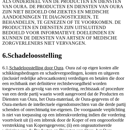
ALS ONDERDEEL VAN DE PRODUCTEN EN DIENSTEN
VAN OURA. DE PRODUCTEN EN DIENSTEN VAN OURA
ZIJN NIET BEDOELD OM ZIEKTES EN MEDISCHE
AANDOENINGEN TE DIAGNOSTICEREN, TE
BEHANDELEN, TE GENEZEN OF TE VOORKOMEN. DE
PRODUCTEN EN DIENSTEN ZIJN UITSLUITEND
BEDOELD VOOR INFORMATIEVE DOELEINDEN EN
KUNNEN DE DIENSTEN VAN ARTSEN OF MEDISCHE
ZORGVERLENERS NIET VERVANGEN.
6
.
Schadeloosstelling
6.1
.
Schadeloosstelling door Oura
.
Oura zal op eigen kosten alle
schikkingsbedragen en schadevergoedingen, kosten en uitgaven
(inclusief redelijke advocaatkosten) verdedigen en betalen die door
een rechtbank met definitieve rechtsbevoegdheid worden
toegewezen als gevolg van een vordering, rechtszaak of procedure
van een derde partij waarin wordt aangevoerd dat de Producten en
Diensten van Oura, het Oura-materiaal, de Oura-gegevens of de
Oura-merken de intellectuele eigendomsrechten van die derde partij
schenden of onrechtmatig toe-eigenen. De voorgaande verplichting
is niet van toepassing op een inbreukvordering indien die vordering
voortvloeit uit (i) een inbreuk door de Koper of een ongeoorloofde
verstrekking van Kopersgegevens; (ii) een ongeautoriseerde