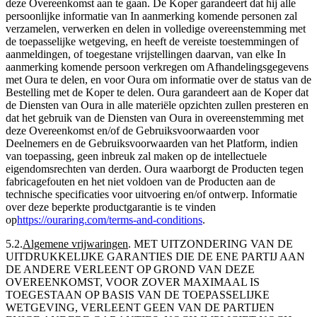
deze Overeenkomst aan te gaan. De Koper garandeert dat hij alle
persoonlijke informatie van In aanmerking komende personen zal
verzamelen, verwerken en delen in volledige overeenstemming met
de toepasselijke wetgeving, en heeft de vereiste toestemmingen of
aanmeldingen, of toegestane vrijstellingen daarvan, van elke In
aanmerking komende persoon verkregen om Afhandelingsgegevens
met Oura te delen, en voor Oura om informatie over de status van de
Bestelling met de Koper te delen. Oura garandeert aan de Koper dat
de Diensten van Oura in alle materiële opzichten zullen presteren en
dat het gebruik van de Diensten van Oura in overeenstemming met
deze Overeenkomst en/of de Gebruiksvoorwaarden voor
Deelnemers en de Gebruiksvoorwaarden van het Platform, indien
van toepassing, geen inbreuk zal maken op de intellectuele
eigendomsrechten van derden. Oura waarborgt de Producten tegen
fabricagefouten en het niet voldoen van de Producten aan de
technische specificaties voor uitvoering en/of ontwerp. Informatie
over deze beperkte productgarantie is te vinden
op
https://ouraring.com/terms-and-conditions
.
5.2
.
Algemene vrijwaringen
.
MET UITZONDERING VAN DE
UITDRUKKELIJKE GARANTIES DIE DE ENE PARTIJ AAN
DE ANDERE VERLEENT OP GROND VAN DEZE
OVEREENKOMST, VOOR ZOVER MAXIMAAL IS
TOEGESTAAN OP BASIS VAN DE TOEPASSELIJKE
WETGEVING, VERLEENT GEEN VAN DE PARTIJEN