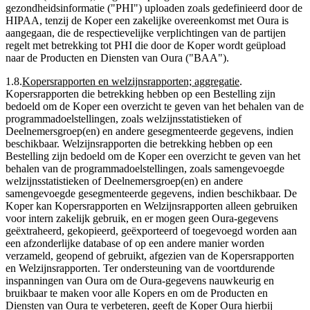
gezondheidsinformatie ("PHI") uploaden zoals gedefinieerd door de
HIPAA, tenzij de Koper een zakelijke overeenkomst met Oura is
aangegaan, die de respectievelijke verplichtingen van de partijen
regelt met betrekking tot PHI die door de Koper wordt geüpload
naar de Producten en Diensten van Oura ("BAA").
1.8
.
Kopersrapporten en welzijnsrapporten; aggregatie
.
Kopersrapporten die betrekking hebben op een Bestelling zijn
bedoeld om de Koper een overzicht te geven van het behalen van de
programmadoelstellingen, zoals welzijnsstatistieken of
Deelnemersgroep(en) en andere gesegmenteerde gegevens, indien
beschikbaar. Welzijnsrapporten die betrekking hebben op een
Bestelling zijn bedoeld om de Koper een overzicht te geven van het
behalen van de programmadoelstellingen, zoals samengevoegde
welzijnsstatistieken of Deelnemersgroep(en) en andere
samengevoegde gesegmenteerde gegevens, indien beschikbaar. De
Koper kan Kopersrapporten en Welzijnsrapporten alleen gebruiken
voor intern zakelijk gebruik, en er mogen geen Oura-gegevens
geëxtraheerd, gekopieerd, geëxporteerd of toegevoegd worden aan
een afzonderlijke database of op een andere manier worden
verzameld, geopend of gebruikt, afgezien van de Kopersrapporten
en Welzijnsrapporten. Ter ondersteuning van de voortdurende
inspanningen van Oura om de Oura-gegevens nauwkeurig en
bruikbaar te maken voor alle Kopers en om de Producten en
Diensten van Oura te verbeteren, geeft de Koper Oura hierbij