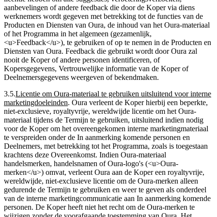
aanbevelingen of andere feedback die door de Koper via diens
werknemers wordt gegeven met betrekking tot de functies van de
Producten en Diensten van Oura, de inhoud van het Oura-materiaal
of het Programma in het algemeen (gezamenlijk,
<u>Feedback</u>), te gebruiken of op te nemen in de Producten en
Diensten van Oura. Feedback die gebruikt wordt door Oura zal
nooit de Koper of andere personen identificeren, of
Kopersgegevens, Vertrouwelijke informatie van de Koper of
Deelnemersgegevens weergeven of bekendmaken.
3.5
.
Licentie om Oura-materiaal te gebruiken uitsluitend voor interne
marketingdoeleinden
.
Oura verleent de Koper hierbij een beperkte,
niet-exclusieve, royaltyvrije, wereldwijde licentie om het Oura-
materiaal tijdens de Termijn te gebruiken, uitsluitend indien nodig
voor de Koper om het overeengekomen interne marketingmateriaal
te verspreiden onder de In aanmerking komende personen en
Deelnemers, met betrekking tot het Programma, zoals is toegestaan
krachtens deze Overeenkomst. Indien Oura-materiaal
handelsmerken, handelsnamen of Oura-logo's (<u>Oura-
merken</u>) omvat, verleent Oura aan de Koper een royaltyvrije,
wereldwijde, niet-exclusieve licentie om de Oura-merken alleen
gedurende de Termijn te gebruiken en weer te geven als onderdeel
van de interne marketingcommunicatie aan In aanmerking komende
personen. De Koper heeft niet het recht om de Oura-merken te
wijzigen zonder de voorafgaande toestemming van Oura. Het