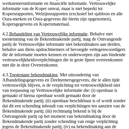
werknemersinformatie en financiële informatie. Vertrouwelijke
informatie van de Koper omvat, maar is niet beperkt tot
Kopersrapporten, Welzijnsrapporten (exclusief het sjabloon en alle
Oura-merken en Oura-gegevens die hierin zijn opgenomen),
Kopersgegevens en Kopersmateriaal.
4.2
.
Behandeling van Vertrouwelijke informatie
.
Behalve met
toestemming van de Bekendmakende partij, mag de Ontvangende
partij de Vertrouwelijke informatie niet bekendmaken aan derden,
behalve aan diens opdrachtnemers of bevoegde vertegenwoordigers
die de informatie moeten kennen en onderworpen zijn aan bindende
vertrouwelijkheidsverplichtingen die in grote lijnen overeenkomen
met die in deze Overeenkomst.
4.3
.
Toegestane bekendmaking
.
Met uitzondering van
Afhandelingsgegevens en Deelnemersgegevens, die te allen tijde
vertrouwelijk blijven, is de verplichting tot vertrouwelijkheid niet
van toepassing op Vertrouwelijke informatie die: (i) openbaar is
gemaakt of hierna openbaar wordt gemaakt door de
Bekendmakende partij; (ii) openbaar beschikbaar is of wordt zonder
dat dit een schending inhoudt van verplichtingen ten aanzien van de
Bekendmakende partij; (iii) rechtmatig bekend is bij de
Ontvangende partij op het moment van bekendmaking door de
Bekendmakende partij zonder schending van enige verplichting
jegens de Bekendmakende partij; (iv) na bekendmaking aan de