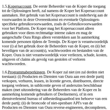
1.5
.
Kopersaccount
.
De eerste Beheerder van de Koper die toegang
tot de Oplossingen heeft, zal namens de Koper het Kopersaccount
aanmaken. Het gebruik van het Kopersaccount is onderhevig aan de
voorwaarden in deze Overeenkomst en eventuele Oplossingen-
specifieke gebruiksvoorwaarden, zoals de Gebruiksvoorwaarden
voor het Platform. De Koper mag het Kopersaccount alleen
gebruiken voor diens rechtmatige interne zaken en mag de
aangeschafte Oura Rings alleen verstrekken aan In aanmerking
komende personen tijdens de Termijn. De Koper is verantwoordelijk
voor (i) al het gebruik door de Beheerders van de Koper, en (ii) het
beveiligen van de account(s), wachtwoorden en bestanden van de
Koper. Oura is niet verantwoordelijk voor verliezen, schade, kosten,
uitgaven of claims als gevolg van gestolen of verloren
wachtwoorden.
1.6
.
Programmabeperkingen
.
De Koper zal niet (en zal derden niet
toestaan): (i) Producten en Diensten van Oura aan een derde partij
verkopen, verhuren, leasen, in licentie geven, distribueren, directe
toegang verlenen, in sublicentie geven of anderszins beschikbaar
maken (met uitzondering van de Beheerders van de Koper en In
aanmerking komende gebruikers of Deelnemers), of in een
dienstverlenend bureau of uitbestedingsaanbod ten behoeve van een
derde partij; (ii) de broncode of niet-openbare API's van de
Producten en Diensten van Oura reverse-engineeren, decompileren,