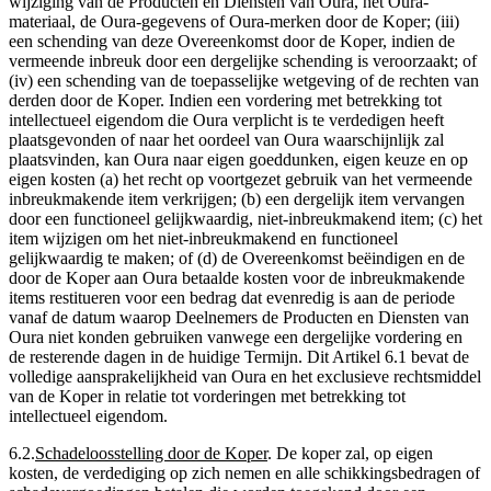
wijziging van de Producten en Diensten van Oura, het Oura-
materiaal, de Oura-gegevens of Oura-merken door de Koper; (iii)
een schending van deze Overeenkomst door de Koper, indien de
vermeende inbreuk door een dergelijke schending is veroorzaakt; of
(iv) een schending van de toepasselijke wetgeving of de rechten van
derden door de Koper. Indien een vordering met betrekking tot
intellectueel eigendom die Oura verplicht is te verdedigen heeft
plaatsgevonden of naar het oordeel van Oura waarschijnlijk zal
plaatsvinden, kan Oura naar eigen goeddunken, eigen keuze en op
eigen kosten (a) het recht op voortgezet gebruik van het vermeende
inbreukmakende item verkrijgen; (b) een dergelijk item vervangen
door een functioneel gelijkwaardig, niet-inbreukmakend item; (c) het
item wijzigen om het niet-inbreukmakend en functioneel
gelijkwaardig te maken; of (d) de Overeenkomst beëindigen en de
door de Koper aan Oura betaalde kosten voor de inbreukmakende
items restitueren voor een bedrag dat evenredig is aan de periode
vanaf de datum waarop Deelnemers de Producten en Diensten van
Oura niet konden gebruiken vanwege een dergelijke vordering en
de resterende dagen in de huidige Termijn. Dit Artikel 6.1 bevat de
volledige aansprakelijkheid van Oura en het exclusieve rechtsmiddel
van de Koper in relatie tot vorderingen met betrekking tot
intellectueel eigendom.
6.2
.
Schadeloosstelling door de Koper
.
De koper zal, op eigen
kosten, de verdediging op zich nemen en alle schikkingsbedragen of