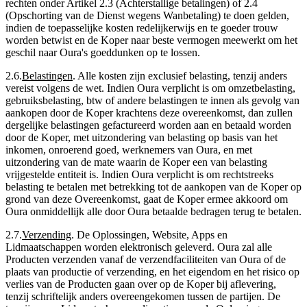
rechten onder Artikel 2.3 (Achterstallige betalingen) of 2.4
(Opschorting van de Dienst wegens Wanbetaling) te doen gelden,
indien de toepasselijke kosten redelijkerwijs en te goeder trouw
worden betwist en de Koper naar beste vermogen meewerkt om het
geschil naar Oura's goeddunken op te lossen.
2.6
.
Belastingen
.
Alle kosten zijn exclusief belasting, tenzij anders
vereist volgens de wet. Indien Oura verplicht is om omzetbelasting,
gebruiksbelasting, btw of andere belastingen te innen als gevolg van
aankopen door de Koper krachtens deze overeenkomst, dan zullen
dergelijke belastingen gefactureerd worden aan en betaald worden
door de Koper, met uitzondering van belasting op basis van het
inkomen, onroerend goed, werknemers van Oura, en met
uitzondering van de mate waarin de Koper een van belasting
vrijgestelde entiteit is. Indien Oura verplicht is om rechtstreeks
belasting te betalen met betrekking tot de aankopen van de Koper op
grond van deze Overeenkomst, gaat de Koper ermee akkoord om
Oura onmiddellijk alle door Oura betaalde bedragen terug te betalen.
2.7
.
Verzending
.
De Oplossingen, Website, Apps en
Lidmaatschappen worden elektronisch geleverd. Oura zal alle
Producten verzenden vanaf de verzendfaciliteiten van Oura of de
plaats van productie of verzending, en het eigendom en het risico op
verlies van de Producten gaan over op de Koper bij aflevering,
tenzij schriftelijk anders overeengekomen tussen de partijen. De