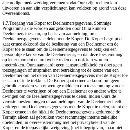
alle nodige medewerking verlenen zodat Oura zijn rechten kan
uitvoeren en aan zijn verplichtingen kan voldoen op grond van deze
Overeenkomst.
1.7
.
Toegang van Koper tot Deelnemersgegevens
.
Sommige
Programma's die worden aangeboden door Oura kunnen
Deelnemers toestaan, op basis van aanmelding, om
Deelnemersgegevens te delen met de Koper. De Koper begrijpt en
gaat ermee akkoord dat de beslissing van een Deelnemer om de
Koper toe te staan om de Deelnemersgegevens te bekijken een
persoonlijke keuze van de Deelnemer is, en dat deze toestemming
op ieder moment en om welke reden dan ook kan worden
ingetrokken. Oura aanvaardt geen aansprakelijkheid en doet geen
toezeggingen of uitspraken met betrekking tot de keuze van een
Deelnemer om het delen van Deelnemersgegevens met de Koper toe
te staan of in te trekken. De Koper gaat ermee akkoord om geen
gebruik te maken van onwettige middelen om toestemming van de
Deelnemer te verkrijgen of om een Deelnemer op andere wijze te
dwingen om de Deelnemersgegevens te delen. Indien Oura de
vereiste toestemmingen of aanmeldingen van de Deelnemer heeft
verkregen om Deelnemersgegevens met de Koper te delen, stemt de
Koper ermee in dat hij/zij de Deelnemersgegevens gedurende de
Termijn alleen zal gebruiken voor rechtmatige interne zakelijke
doeleinden, in overeenstemming met het privacybeleid van de
Koper en de toepasselijke wetgeving (met inbegrip van, maar niet