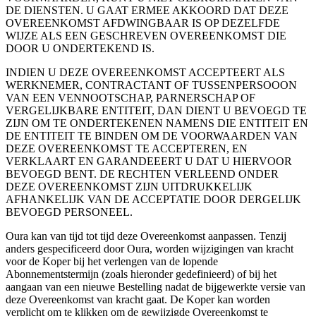
DE DIENSTEN. U GAAT ERMEE AKKOORD DAT DEZE
OVEREENKOMST AFDWINGBAAR IS OP DEZELFDE
WIJZE ALS EEN GESCHREVEN OVEREENKOMST DIE
DOOR U ONDERTEKEND IS.
INDIEN U DEZE OVEREENKOMST ACCEPTEERT ALS
WERKNEMER, CONTRACTANT OF TUSSENPERSOOON
VAN EEN VENNOOTSCHAP, PARNERSCHAP OF
VERGELIJKBARE ENTITEIT, DAN DIENT U BEVOEGD TE
ZIJN OM TE ONDERTEKENEN NAMENS DIE ENTITEIT EN
DE ENTITEIT TE BINDEN OM DE VOORWAARDEN VAN
DEZE OVEREENKOMST TE ACCEPTEREN, EN
VERKLAART EN GARANDEEERT U DAT U HIERVOOR
BEVOEGD BENT. DE RECHTEN VERLEEND ONDER
DEZE OVEREENKOMST ZIJN UITDRUKKELIJK
AFHANKELIJK VAN DE ACCEPTATIE DOOR DERGELIJK
BEVOEGD PERSONEEL.
Oura kan van tijd tot tijd deze Overeenkomst aanpassen. Tenzij
anders gespecificeerd door Oura, worden wijzigingen van kracht
voor de Koper bij het verlengen van de lopende
Abonnementstermijn (zoals hieronder gedefinieerd) of bij het
aangaan van een nieuwe Bestelling nadat de bijgewerkte versie van
deze Overeenkomst van kracht gaat. De Koper kan worden
verplicht om te klikken om de gewijzigde Overeenkomst te