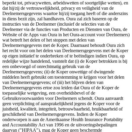
beperkt tot, privacywetten, arbeidswetten of soortgelijke wetten), en
dat hij/zij de vertrouwelijkheid, privacy en veiligheid van de
Deelnemersgegevens waartoe hij/zij toegang heeft of die anderszins
in diens bezit zijn, zal handhaven. Oura zal zich baseren op de
instructies van de Deelnemer (inclusief de selecties van de
Deelnemer via de functies van Producten en Diensten van Oura, de
Website of de Apps van Oura in het Oura-account voor Deelnemers)
wat betreft het delen of het stoppen met delen van
Deelnemersgegevens met de Koper. Daarnaast behoudt Oura zich
het recht voor om het delen van Deelnemersgegevens met de Koper
op eigen initiatief te onderbreken of te beëindigen indien Oura, op
redelijke wijze handelend, vaststelt dat (i) de Koper betrokken is bij
een onbevoegd of onrechtmatig gebruik van de
Deelnemersgegevens; (ii) de Koper onwettige of dwingende
middelen heeft gebruikt om toestemming te krijgen voor het delen
van Deelnemersgegevens; of (iii) het blijven delen van
Deelnemersgegevens ertoe zou leiden dat Oura of de Koper de
toepasselijke wetgeving, een overheidsbevel of de
Gebruiksvoorwaarden voor Deelnemers schendt. Oura aanvaardt
geen verplichting of aansprakelijkheid jegens de Koper voor de
juistheid, kwaliteit, integriteit, betrouwbaarheid, bruikbaarheid of
geschiktheid van Deelnemersgegevens. Indien de Koper
onderworpen is aan de Amerikaanse Health Insurance Portability
and Accountability Act van 1996 en de uitvoeringsbepalingen
daarvan ("HIPAA"), mag de Koper geen beschermde