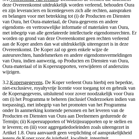
deze Overeenkomst uitdrukkelijk worden verleend, behouden Oura
en zijn leveranciers en licentiegevers zich alle rechten, aanspraken
en belangen voor met betrekking tot (i) de Producten en Diensten
van Oura, het Oura-materiaal, de Oura-gegevens en andere
eigendoms- en vertrouwelijke informatie of materialen van Oura,
met inbegrip van alle gerelateerde intellectuele eigendomsrechten. Er
worden op grond van deze Overeenkomst geen rechten verleend
aan de Koper anders dan wat uitdrukkelijk uiteengezet is in deze
Overeenkomst. De Koper zal op geen enkele wijze de
auteursrechten, handelsmerken en andere eigendomsvermeldingen
van Oura, indien aanwezig, op Producten en Diensten van Oura,
Oura-materiaal of in Kopersrapporten, verwijderen of anderszins
wijzigen.
3.2
.
Kopersgegevens
.
De Koper verleent Oura hierbij een beperkte,
niet-exclusieve, royaltyvrije licentie voor toegang tot en gebruik van
de Kopersgegevens, uitsluitend voor zover noodzakelijk voor Oura
om (i) het Programma te beheren (inclusief Onderzoeken indien van
toepassing), met inbegrip van het promoten van het Programma
onder In aanmerking komende personen en het leveren van de
Producten en Diensten van Oura aan Deelnemers gedurende de
Termijn; (ii) Kopersrapporten of Welzijnsrapporten op te stellen en
te leveren; en (iii) voor aggregatiedoeleinden zoals uiteengezet in
Artikel 1.8. Oura aanvaardt geen verplichting of aansprakelijkheid
jegens de Koper voor de juistheid, kwaliteit, integriteit,