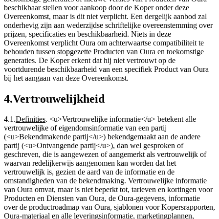
beschikbaar stellen voor aankoop door de Koper onder deze
Overeenkomst, maar is dit niet verplicht. Een dergelijk aanbod zal
onderhevig zijn aan wederzijdse schriftelijke overeenstemming over
prijzen, specificaties en beschikbaarheid. Niets in deze
Overeenkomst verplicht Oura om achterwaartse compatibiliteit te
behouden tussen stopgezette Producten van Oura en toekomstige
generaties. De Koper erkent dat hij niet vertrouwt op de
voortdurende beschikbaarheid van een specifiek Product van Oura
bij het aangaan van deze Overeenkomst.
4
.
Vertrouwelijkheid
4.1
.
Definities
.
<u>Vertrouwelijke informatie</u> betekent alle
vertrouwelijke of eigendomsinformatie van een partij
(<u>Bekendmakende partij</u>) bekendgemaakt aan de andere
partij (<u>Ontvangende partij</u>), dan wel gesproken of
geschreven, die is aangewezen of aangemerkt als vertrouwelijk of
waarvan redelijkerwijs aangenomen kan worden dat het
vertrouwelijk is, gezien de aard van de informatie en de
omstandigheden van de bekendmaking. Vertrouwelijke informatie
van Oura omvat, maar is niet beperkt tot, tarieven en kortingen voor
Producten en Diensten van Oura, de Oura-gegevens, informatie
over de productroadmap van Oura, sjablonen voor Kopersrapporten,
Oura-materiaal en alle leveringsinformatie, marketingplannen,