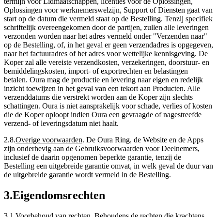
termijn voor Lidmaatschappen, licenties voor de Oplossingen,
Oplossingen voor werknemerswelzijn, Support of Diensten gaat van
start op de datum die vermeld staat op de Bestelling. Tenzij specifiek
schriftelijk overeengekomen door de partijen, zullen alle leveringen
verzonden worden naar het adres vermeld onder "Verzenden naar"
op de Bestelling, of, in het geval er geen verzendadres is opgegeven,
naar het factuuradres of het adres voor wettelijke kennisgeving. De
Koper zal alle vereiste verzendkosten, verzekeringen, doorstuur- en
bemiddelingskosten, import- of exportrechten en belastingen
betalen. Oura mag de productie en levering naar eigen en redelijk
inzicht toewijzen in het geval van een tekort aan Producten. Alle
verzenddatums die verstrekt worden aan de Koper zijn slechts
schattingen. Oura is niet aansprakelijk voor schade, verlies of kosten
die de Koper oploopt indien Oura een gevraagde of nagestreefde
verzend- of leveringsdatum niet haalt.
2.8
.
Overige voorwaarden
.
De Oura Ring, de Website en de Apps
zijn onderhevig aan de Gebruiksvoorwaarden voor Deelnemers,
inclusief de daarin opgenomen beperkte garantie, tenzij de
Bestelling een uitgebreide garantie omvat, in welk geval de duur van
de uitgebreide garantie wordt vermeld in de Bestelling.
3
.
Eigendomsrechten
3.1
.
Voorbehoud van rechten
.
Behoudens de rechten die krachtens