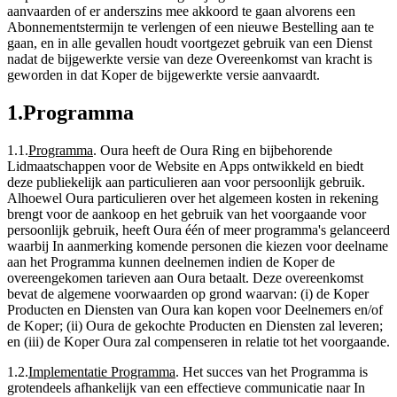
aanvaarden of er anderszins mee akkoord te gaan alvorens een
Abonnementstermijn te verlengen of een nieuwe Bestelling aan te
gaan, en in alle gevallen houdt voortgezet gebruik van een Dienst
nadat de bijgewerkte versie van deze Overeenkomst van kracht is
geworden in dat Koper de bijgewerkte versie aanvaardt.
1
.
Programma
1.1
.
Programma
.
Oura heeft de Oura Ring en bijbehorende
Lidmaatschappen voor de Website en Apps ontwikkeld en biedt
deze publiekelijk aan particulieren aan voor persoonlijk gebruik.
Alhoewel Oura particulieren over het algemeen kosten in rekening
brengt voor de aankoop en het gebruik van het voorgaande voor
persoonlijk gebruik, heeft Oura één of meer programma's gelanceerd
waarbij In aanmerking komende personen die kiezen voor deelname
aan het Programma kunnen deelnemen indien de Koper de
overeengekomen tarieven aan Oura betaalt. Deze overeenkomst
bevat de algemene voorwaarden op grond waarvan: (i) de Koper
Producten en Diensten van Oura kan kopen voor Deelnemers en/of
de Koper; (ii) Oura de gekochte Producten en Diensten zal leveren;
en (iii) de Koper Oura zal compenseren in relatie tot het voorgaande.
1.2
.
Implementatie Programma
.
Het succes van het Programma is
grotendeels afhankelijk van een effectieve communicatie naar In