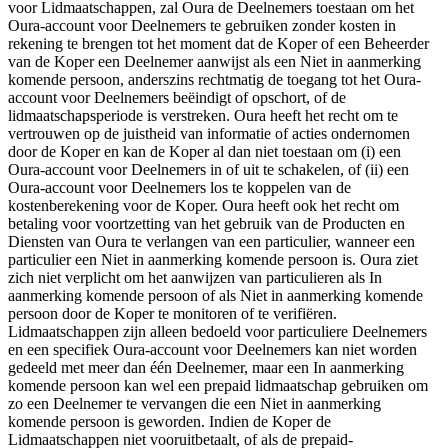
voor Lidmaatschappen, zal Oura de Deelnemers toestaan om het
Oura-account voor Deelnemers te gebruiken zonder kosten in
rekening te brengen tot het moment dat de Koper of een Beheerder
van de Koper een Deelnemer aanwijst als een Niet in aanmerking
komende persoon, anderszins rechtmatig de toegang tot het Oura-
account voor Deelnemers beëindigt of opschort, of de
lidmaatschapsperiode is verstreken. Oura heeft het recht om te
vertrouwen op de juistheid van informatie of acties ondernomen
door de Koper en kan de Koper al dan niet toestaan om (i) een
Oura-account voor Deelnemers in of uit te schakelen, of (ii) een
Oura-account voor Deelnemers los te koppelen van de
kostenberekening voor de Koper. Oura heeft ook het recht om
betaling voor voortzetting van het gebruik van de Producten en
Diensten van Oura te verlangen van een particulier, wanneer een
particulier een Niet in aanmerking komende persoon is. Oura ziet
zich niet verplicht om het aanwijzen van particulieren als In
aanmerking komende persoon of als Niet in aanmerking komende
persoon door de Koper te monitoren of te verifiëren.
Lidmaatschappen zijn alleen bedoeld voor particuliere Deelnemers
en een specifiek Oura-account voor Deelnemers kan niet worden
gedeeld met meer dan één Deelnemer, maar een In aanmerking
komende persoon kan wel een prepaid lidmaatschap gebruiken om
zo een Deelnemer te vervangen die een Niet in aanmerking
komende persoon is geworden. Indien de Koper de
Lidmaatschappen niet vooruitbetaalt, of als de prepaid-