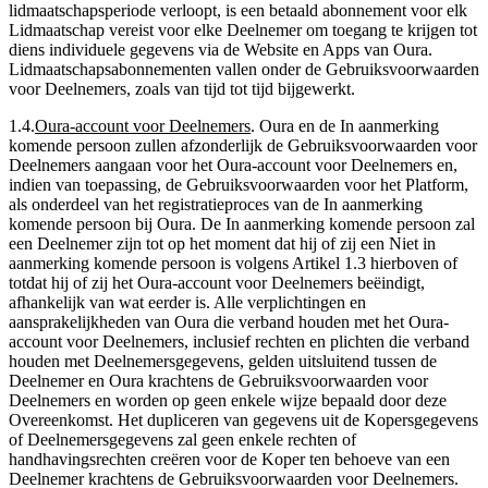
lidmaatschapsperiode verloopt, is een betaald abonnement voor elk
Lidmaatschap vereist voor elke Deelnemer om toegang te krijgen tot
diens individuele gegevens via de Website en Apps van Oura.
Lidmaatschapsabonnementen vallen onder de Gebruiksvoorwaarden
voor Deelnemers, zoals van tijd tot tijd bijgewerkt.
1.4
.
Oura-account voor Deelnemers
.
Oura en de In aanmerking
komende persoon zullen afzonderlijk de Gebruiksvoorwaarden voor
Deelnemers aangaan voor het Oura-account voor Deelnemers en,
indien van toepassing, de Gebruiksvoorwaarden voor het Platform,
als onderdeel van het registratieproces van de In aanmerking
komende persoon bij Oura. De In aanmerking komende persoon zal
een Deelnemer zijn tot op het moment dat hij of zij een Niet in
aanmerking komende persoon is volgens Artikel 1.3 hierboven of
totdat hij of zij het Oura-account voor Deelnemers beëindigt,
afhankelijk van wat eerder is. Alle verplichtingen en
aansprakelijkheden van Oura die verband houden met het Oura-
account voor Deelnemers, inclusief rechten en plichten die verband
houden met Deelnemersgegevens, gelden uitsluitend tussen de
Deelnemer en Oura krachtens de Gebruiksvoorwaarden voor
Deelnemers en worden op geen enkele wijze bepaald door deze
Overeenkomst. Het dupliceren van gegevens uit de Kopersgegevens
of Deelnemersgegevens zal geen enkele rechten of
handhavingsrechten creëren voor de Koper ten behoeve van een
Deelnemer krachtens de Gebruiksvoorwaarden voor Deelnemers.