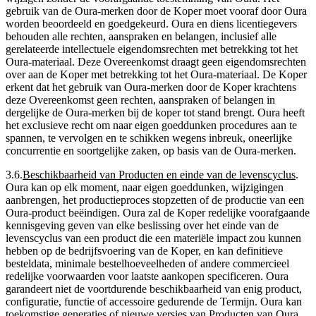
gebruik van de Oura-merken door de Koper moet vooraf door Oura
worden beoordeeld en goedgekeurd. Oura en diens licentiegevers
behouden alle rechten, aanspraken en belangen, inclusief alle
gerelateerde intellectuele eigendomsrechten met betrekking tot het
Oura-materiaal. Deze Overeenkomst draagt geen eigendomsrechten
over aan de Koper met betrekking tot het Oura-materiaal. De Koper
erkent dat het gebruik van Oura-merken door de Koper krachtens
deze Overeenkomst geen rechten, aanspraken of belangen in
dergelijke de Oura-merken bij de koper tot stand brengt. Oura heeft
het exclusieve recht om naar eigen goeddunken procedures aan te
spannen, te vervolgen en te schikken wegens inbreuk, oneerlijke
concurrentie en soortgelijke zaken, op basis van de Oura-merken.
3.6
.
Beschikbaarheid van Producten en einde van de levenscyclus
.
Oura kan op elk moment, naar eigen goeddunken, wijzigingen
aanbrengen, het productieproces stopzetten of de productie van een
Oura-product beëindigen. Oura zal de Koper redelijke voorafgaande
kennisgeving geven van elke beslissing over het einde van de
levenscyclus van een product die een materiële impact zou kunnen
hebben op de bedrijfsvoering van de Koper, en kan definitieve
besteldata, minimale bestelhoeveelheden of andere commercieel
redelijke voorwaarden voor laatste aankopen specificeren. Oura
garandeert niet de voortdurende beschikbaarheid van enig product,
configuratie, functie of accessoire gedurende de Termijn. Oura kan
toekomstige generaties of nieuwe versies van Producten van Oura