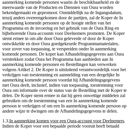
aanmerking komende personen waarin de beschikbaarheid en de
meerwaarde van de Producten en Diensten van Oura worden
bekendgemaakt en gepromoot. Onmiddellijk na de Ingangsdatum,
tenzij anders overeengekomen door de partijen, zal de Koper de In
aanmerking komende personen op de hoogte stellen van het
Programma en de invoering en het gebruik van de Oura Ring en
bijbehorende Oura-accounts voor Deelnemers promoten. De Koper
stemt ermee in om alle door Oura geleverde of door de Koper
ontwikkelde en door Oura goedgekeurde Programmamaterialen,
voor zover van toepassing, te verspreiden onder In aanmerking
komende personen. De koper kan Afhandelingsgegevens aan Oura
verstrekken zodat Oura het Programma kan aanbieden aan In
aanmerking komende personen en Bestellingen kan verwerken
volgens Artikel 2. De Koper is uitsluitend verantwoordelijk voor het
verkrijgen van toestemming en aanmelding van een dergelijke In
aanmerking komende persoon voordat hij Afhandelingsgegevens
met Oura deelt, inclusief, indien van toepassing, toestemming voor
Oura om informatie over de status van de Bestelling met de Koper te
delen. De Koper stemt ermee in dat hij geen onwettige middelen zal
gebruiken om de toestemming van een In aanmerking komende
persoon te verkrijgen of om een In aanmerking komende persoon op
andere wijze te dwingen om de Afhandelingsgegevens te delen.
1.3
.
In aanmerking komen voor een Oura-account voor Deelnemers
.
Indien de Koper voor een bepaalde periode vooruit heeft betaald