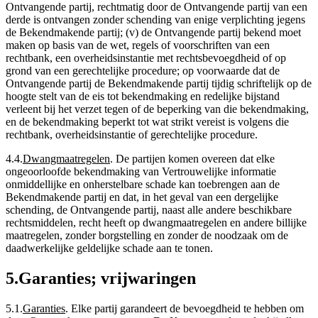
Ontvangende partij, rechtmatig door de Ontvangende partij van een
derde is ontvangen zonder schending van enige verplichting jegens
de Bekendmakende partij; (v) de Ontvangende partij bekend moet
maken op basis van de wet, regels of voorschriften van een
rechtbank, een overheidsinstantie met rechtsbevoegdheid of op
grond van een gerechtelijke procedure; op voorwaarde dat de
Ontvangende partij de Bekendmakende partij tijdig schriftelijk op de
hoogte stelt van de eis tot bekendmaking en redelijke bijstand
verleent bij het verzet tegen of de beperking van die bekendmaking,
en de bekendmaking beperkt tot wat strikt vereist is volgens die
rechtbank, overheidsinstantie of gerechtelijke procedure.
4.4
.
Dwangmaatregelen
.
De partijen komen overeen dat elke
ongeoorloofde bekendmaking van Vertrouwelijke informatie
onmiddellijke en onherstelbare schade kan toebrengen aan de
Bekendmakende partij en dat, in het geval van een dergelijke
schending, de Ontvangende partij, naast alle andere beschikbare
rechtsmiddelen, recht heeft op dwangmaatregelen en andere billijke
maatregelen, zonder borgstelling en zonder de noodzaak om de
daadwerkelijke geldelijke schade aan te tonen.
5
.
Garanties; vrijwaringen
5.1
.
Garanties
.
Elke partij garandeert de bevoegdheid te hebben om