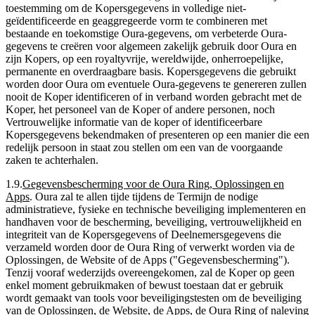
toestemming om de Kopersgegevens in volledige niet-
geïdentificeerde en geaggregeerde vorm te combineren met
bestaande en toekomstige Oura-gegevens, om verbeterde Oura-
gegevens te creëren voor algemeen zakelijk gebruik door Oura en
zijn Kopers, op een royaltyvrije, wereldwijde, onherroepelijke,
permanente en overdraagbare basis. Kopersgegevens die gebruikt
worden door Oura om eventuele Oura-gegevens te genereren zullen
nooit de Koper identificeren of in verband worden gebracht met de
Koper, het personeel van de Koper of andere personen, noch
Vertrouwelijke informatie van de koper of identificeerbare
Kopersgegevens bekendmaken of presenteren op een manier die een
redelijk persoon in staat zou stellen om een van de voorgaande
zaken te achterhalen.
1.9
.
Gegevensbescherming voor de Oura Ring, Oplossingen en
Apps
.
Oura zal te allen tijde tijdens de Termijn de nodige
administratieve, fysieke en technische beveiliging implementeren en
handhaven voor de bescherming, beveiliging, vertrouwelijkheid en
integriteit van de Kopersgegevens of Deelnemersgegevens die
verzameld worden door de Oura Ring of verwerkt worden via de
Oplossingen, de Website of de Apps ("
Gegevensbescherming
").
Tenzij vooraf wederzijds overeengekomen, zal de Koper op geen
enkel moment gebruikmaken of bewust toestaan dat er gebruik
wordt gemaakt van tools voor beveiligingstesten om de beveiliging
van de Oplossingen, de Website, de Apps, de Oura Ring of naleving