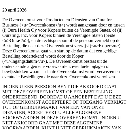
20 april 2026
De Overeenkomst voor Producten en Diensten van Oura for
Business (<u>Overeenkomst</u>) wordt aangegaan door en tussen
(i) Oura Health Oy voor Kopers buiten de Verenigde States, of (ii)
Ouraring, Inc. voor Kopers binnen de Verenigde Staten (beide
<u>Oura</u>), en de rechtspersoon of de persoon vermeld op de
Bestelling die naar deze Overeenkomst verwijst (<u>Koper</u>).
Deze Overeenkomst gaat van start op de datum dat een geldige
Bestelling ondertekend wordt door de Koper
(<u>Ingangsdatum</u>). De Overeenkomst bestaat uit de
onderstaande algemene voorwaarden, eventuele bijlagen of
bewijsstukken waarnaar in de Overeenkomst wordt verwezen en
eventuele Bestellingen die naar deze Overeenkomst verwijzen.
INDIEN U EEN PERSOON BENT DIE AKKOORD GAAT
MET DEZE OVEREENKOMST OF EEN BESTELLING
ONDERTEKEND, DOORDAT U AANGEEFT DAT U DEZE
OVEREENKOMST ACCEPTEERT OF TOEGANG VERKIJGT
TOT OF GEBRUIKMAAKT VAN EEN VAN ONZE
DIENSTEN, ACCEPTEERT U ALLE ALGEMENE
VOORWAARDEN IN DEZE OVEREENKOMST. INDIEN U
NIET AKKOORD GAAT MET DEZE ALGEMENE
VOORWAARDEN, KUNT U NIET GEBRUIKMAKEN VAN