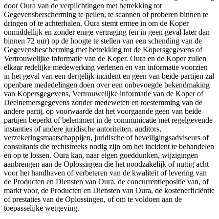
door Oura van de verplichtingen met betrekking tot
Gegevensberscherming te peilen, te scannen of proberen binnen te
dringen of te achterhalen. Oura stemt ermee in om de Koper
onmiddellijk en zonder enige vertraging (en in geen geval later dan
binnen 72 uur) op de hoogte te stellen van een schending van de
Gegevensbescherming met betrekking tot de Kopersgegevens of
Vertrouwelijke informatie van de Koper. Oura en de Koper zullen
elkaar redelijke medewerking verlenen en van informatie voorzien
in het geval van een dergelijk incident en geen van beide partijen zal
openbare mededelingen doen over een onbevoegde bekendmaking
van Kopersgegevens, Vertrouwelijke informatie van de Koper of
Deelnemersgegevens zonder medeweten en toestemming van de
andere partij, op voorwaarde dat het voorgaande geen van beide
partijen beperkt of belemmert in de communicatie met regelgevende
instanties of andere juridische autoriteiten, auditors,
verzekeringsmaatschappijen, juridische of beveiligingsadviseurs of
consultants die rechtstreeks nodig zijn om het incident te behandelen
en op te lossen. Oura kan, naar eigen goeddunken, wijzigingen
aanbrengen aan de Oplossingen die het noodzakelijk of nuttig acht
voor het handhaven of verbeteren van de kwaliteit of levering van
de Producten en Diensten van Oura, de concurrentiepositie van, of
markt voor, de Producten en Diensten van Oura, de kostenefficiëntie
of prestaties van de Oplossingen, of om te voldoen aan de
toepasselijke wetgeving.