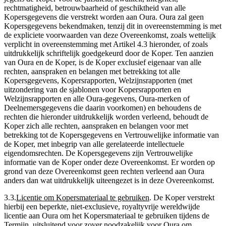
rechtmatigheid, betrouwbaarheid of geschiktheid van alle
Kopersgegevens die verstrekt worden aan Oura. Oura zal geen
Kopersgegevens bekendmaken, tenzij dit in overeenstemming is met
de expliciete voorwaarden van deze Overeenkomst, zoals wettelijk
verplicht in overeenstemming met Artikel 4.3 hieronder, of zoals
uitdrukkelijk schriftelijk goedgekeurd door de Koper. Ten aanzien
van Oura en de Koper, is de Koper exclusief eigenaar van alle
rechten, aanspraken en belangen met betrekking tot alle
Kopersgegevens, Kopersrapporten, Welzijnsrapporten (met
uitzondering van de sjablonen voor Kopersrapporten en
Welzijnsrapporten en alle Oura-gegevens, Oura-merken of
Deelnemersgegevens die daarin voorkomen) en behoudens de
rechten die hieronder uitdrukkelijk worden verleend, behoudt de
Koper zich alle rechten, aanspraken en belangen voor met
betrekking tot de Kopersgegevens en Vertrouwelijke informatie van
de Koper, met inbegrip van alle gerelateerde intellectuele
eigendomsrechten. De Kopersgegevens zijn Vertrouwelijke
informatie van de Koper onder deze Overeenkomst. Er worden op
grond van deze Overeenkomst geen rechten verleend aan Oura
anders dan wat uitdrukkelijk uiteengezet is in deze Overeenkomst.
3.3
.
Licentie om Kopersmateriaal te gebruiken
.
De Koper verstrekt
hierbij een beperkte, niet-exclusieve, royaltyvrije wereldwijde
licentie aan Oura om het Kopersmateriaal te gebruiken tijdens de
Termijn, uitsluitend voor zover noodzakelijk voor Oura om