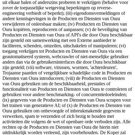
uit elkaar halen of anderszins proberen te verkrijgen (behalve voor
zover de toepasselijke wetgeving beperkingen op reverse-
engineering verbiedt of beperkt); (iii) eigendomsvermeldingen of
andere kennisgevingen in de Producten en Diensten van Oura
verwijderen of onleesbaar maken; (iv) Producten en Diensten van
Oura kopiëren, reproduceren of aanpassen; (v) de beveiliging van
Producten en Diensten van Oura of API's die door Oura beschikbaar
zijn gesteld om samenwerking met een Externe aanbieder te
faciliteren, schenden, omzeilen, uitschakelen of manipuleren; (vi)
toegang verkrijgen tot Producten en Diensten van Oura via een
geautomatiseerd systeem, webcrawler of niet-menselijke gebruiker
anders dan via de gebruikersinterfaces die door Oura beschikbaar
zijn gesteld; (vii) software, virussen, wormen, 'achterdeuren',
Trojaanse paarden of vergelijkbare schadelijke code in Producten en
Diensten van Oura introduceren; (viii) de Producten en Diensten
van Oura gebruiken om de beschikbaarheid, prestaties of
functionaliteit van Producten en Diensten van Oura te controleren of
gebruiken voor andere benchmarking- of concurrentiedoeleinden;
(ix) gegevens van de Producten en Diensten van Oura scrapen voor
het trainen van generatieve AI; of (x) de Producten en Diensten van
Oura gebruiken om onbevoegde of inbreukmakende gegevens te
verwerken, spam te verzenden of zich bezig te houden met
activiteiten die volgens de wet of openbare orde verboden zijn. Alle
rechten op de Producten en Diensten van Oura die hierin niet
uitdrukkelijk worden verleend, zijn voorbehouden. De Koper zal