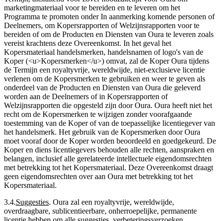
marketingmateriaal voor te bereiden en te leveren om het
Programma te promoten onder In aanmerking komende personen of
Deelnemers, om Kopersrapporten of Welzijnsrapporten voor te
bereiden of om de Producten en Diensten van Oura te leveren zoals
vereist krachtens deze Overeenkomst. In het geval het
Kopersmateriaal handelsmerken, handelsnamen of logo's van de
Koper (<u>Kopersmerken</u>) omvat, zal de Koper Oura tijdens
de Termijn een royaltyvrije, wereldwijde, niet-exclusieve licentie
verlenen om de Kopersmerken te gebruiken en weer te geven als
onderdeel van de Producten en Diensten van Oura die geleverd
worden aan de Deelnemers of in Kopersrapporten of
Welzijnsrapporten die opgesteld zijn door Oura. Oura heeft niet het
recht om de Kopersmerken te wijzigen zonder voorafgaande
toestemming van de Koper of van de toepasselijke licentiegever van
het handelsmerk. Het gebruik van de Kopersmerken door Oura
moet vooraf door de Koper worden beoordeeld en goedgekeurd. De
Koper en diens licentiegevers behouden alle rechten, aanspraken en
belangen, inclusief alle gerelateerde intellectuele eigendomsrechten
met betrekking tot het Kopersmateriaal. Deze Overeenkomst draagt
geen eigendomsrechten over aan Oura met betrekking tot het
Kopersmateriaal.
3.4
.
Suggesties
.
Oura zal een royaltyvrije, wereldwijde,
overdraagbare, sublicentieerbare, onherroepelijke, permanente
licentie hebben om alle suggesties, verbeteringsverzoeken,