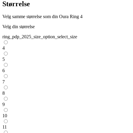
Størrelse
Velg samme størrelse som din Oura Ring 4
Velg din størrelse
ring_pdp_2025_size_option_select_size
4
5
6
7
8
9
10
11