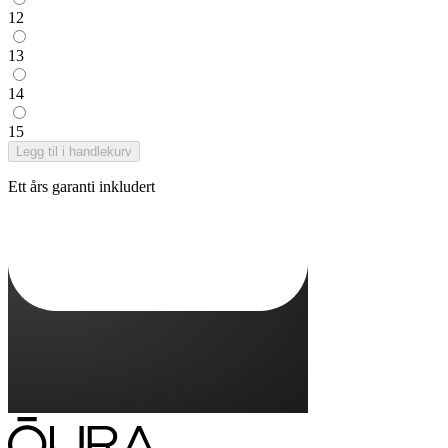
12
13
14
15
Legg til i handlekurv
Ett års garanti inkludert
Oura Ring 4-lader