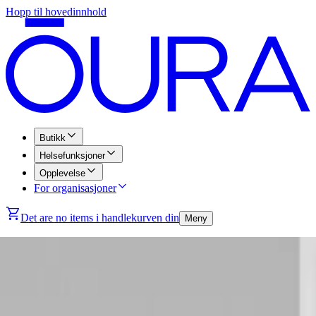
Hopp til hovedinnhold
Butikk
Helsefunksjoner
Opplevelse
For organisasjoner
Det are no items i handlekurven din
Meny