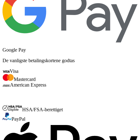
Google Pay
De vanligste betalingskortene godtas
Visa
Mastercard
American Express
FSA og HSA
HSA/FSA-berettiget
PayPal