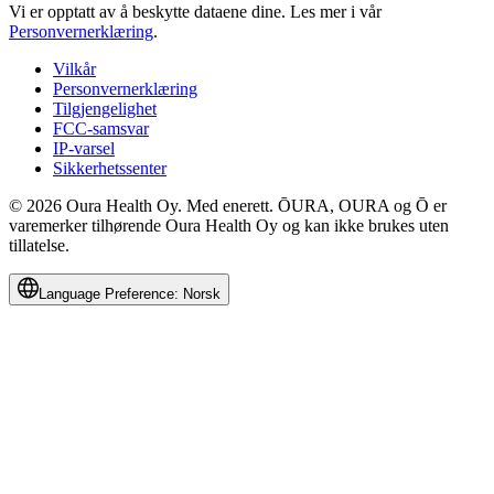
Vi er opptatt av å beskytte dataene dine.
Les mer i vår
Personvernerklæring
.
Vilkår
Personvernerklæring
Tilgjengelighet
FCC-samsvar
IP-varsel
Sikkerhetssenter
© 2026 Oura Health Oy. Med enerett. ŌURA, OURA og Ō er
varemerker tilhørende Oura Health Oy og kan ikke brukes uten
tillatelse.
Language Preference:
Norsk