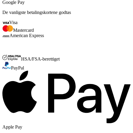
Google Pay
De vanligste betalingskortene godtas
Visa
Mastercard
American Express
FSA og HSA
HSA/FSA-berettiget
PayPal
Apple Pay