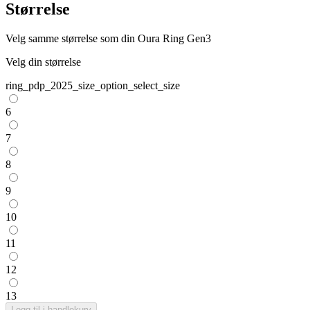
Størrelse
Velg samme størrelse som din Oura Ring Gen3
Velg din størrelse
ring_pdp_2025_size_option_select_size
6
7
8
9
10
11
12
13
Legg til i handlekurv