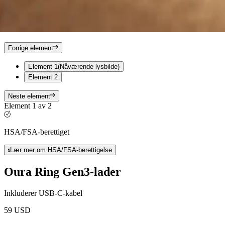
Forrige element
Element 1
(Nåværende lysbilde)
Element 2
Neste element
Element 1 av 2
HSA/FSA-berettiget
Lær mer om HSA/FSA-berettigelse
Oura Ring Gen3-lader
Inkluderer USB-C-kabel
59 USD