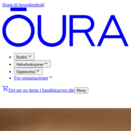
Hopp til hovedinnhold
Butikk
Helsefunksjoner
Opplevelse
For organisasjoner
Det are no items i handlekurven din
Meny