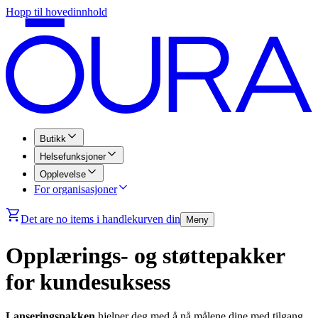
Hopp til hovedinnhold
Butikk
Helsefunksjoner
Opplevelse
For organisasjoner
Det are no items i handlekurven din
Meny
Opplærings- og støttepakker
for kundesuksess
Lanseringspakken
hjelper deg med å nå målene dine med tilgang