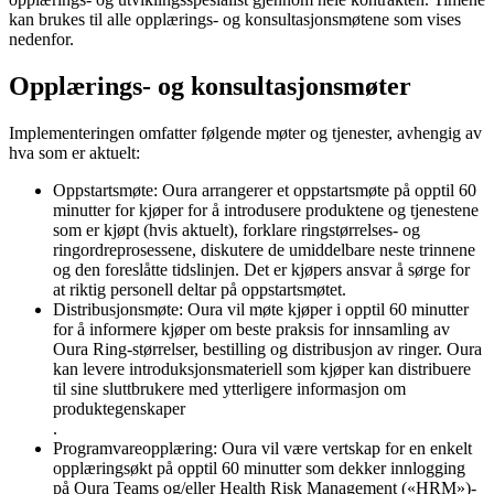
kan brukes til alle opplærings- og konsultasjonsmøtene som vises
nedenfor.
Opplærings- og konsultasjonsmøter
Implementeringen omfatter følgende møter og tjenester, avhengig av
hva som er aktuelt:
Oppstartsmøte
: Oura arrangerer et oppstartsmøte på opptil 60
minutter for kjøper for å introdusere produktene og tjenestene
som er kjøpt (hvis aktuelt), forklare ringstørrelses- og
ringordreprosessene, diskutere de umiddelbare neste trinnene
og den foreslåtte tidslinjen. Det er kjøpers ansvar å sørge for
at riktig personell deltar på oppstartsmøtet.
Distribusjonsmøte
: Oura vil møte kjøper i opptil 60 minutter
for å informere kjøper om beste praksis for innsamling av
Oura Ring-størrelser, bestilling og distribusjon av ringer. Oura
kan levere introduksjonsmateriell som kjøper kan distribuere
til sine sluttbrukere med ytterligere informasjon om
produktegenskaper
.
Programvareopplæring
: Oura vil være vertskap for en enkelt
opplæringsøkt på opptil 60 minutter som dekker innlogging
på Oura Teams og/eller Health Risk Management («HRM»)-