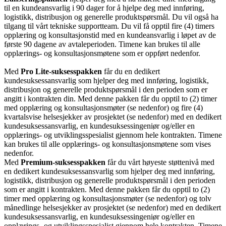
til en kundeansvarlig i 90 dager for å hjelpe deg med innføring,
logistikk, distribusjon og generelle produktspørsmål. Du vil også ha
tilgang til vårt tekniske supportteam. Du vil få opptil fire (4) timers
opplæring og konsultasjonstid med en kundeansvarlig i løpet av de
første 90 dagene av avtaleperioden. Timene kan brukes til alle
opplærings- og konsultasjonsmøtene som er oppført nedenfor.
Med
Pro Lite-suksesspakken
får du en dedikert
kundesuksessansvarlig som hjelper deg med innføring, logistikk,
distribusjon og generelle produktspørsmål i den perioden som er
angitt i kontrakten din. Med denne pakken får du opptil to (2) timer
med opplæring og konsultasjonsmøter (se nedenfor) og fire (4)
kvartalsvise helsesjekker av prosjektet (se nedenfor) med en dedikert
kundesuksessansvarlig, en kundesuksessingeniør og/eller en
opplærings- og utviklingsspesialist gjennom hele kontrakten. Timene
kan brukes til alle opplærings- og konsultasjonsmøtene som vises
nedenfor.
Med
Premium-suksesspakken
får du vårt høyeste støttenivå med
en dedikert kundesuksessansvarlig som hjelper deg med innføring,
logistikk, distribusjon og generelle produktspørsmål i den perioden
som er angitt i kontrakten. Med denne pakken får du opptil to (2)
timer med opplæring og konsultasjonsmøter (se nedenfor) og tolv
månedlinge helsesjekker av prosjektet (se nedenfor) med en dedikert
kundesuksessansvarlig, en kundesuksessingeniør og/eller en
opplærings- og utviklingsspesialist gjennom hele kontrakten. Timene