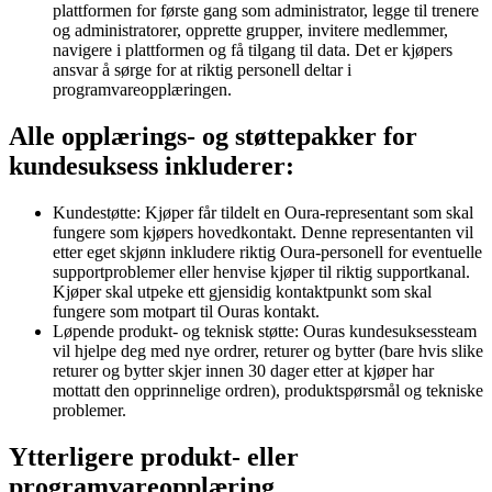
plattformen for første gang som administrator, legge til trenere
og administratorer, opprette grupper, invitere medlemmer,
navigere i plattformen og få tilgang til data. Det er kjøpers
ansvar å sørge for at riktig personell deltar i
programvareopplæringen.
Alle opplærings- og støttepakker for
kundesuksess inkluderer:
Kundestøtte
: Kjøper får tildelt en Oura-representant som skal
fungere som kjøpers hovedkontakt. Denne representanten vil
etter eget skjønn inkludere riktig Oura-personell for eventuelle
supportproblemer eller henvise kjøper til riktig supportkanal.
Kjøper skal utpeke ett gjensidig kontaktpunkt som skal
fungere som motpart til Ouras kontakt.
Løpende produkt- og teknisk støtte
: Ouras kundesuksessteam
vil hjelpe deg med nye ordrer, returer og bytter (bare hvis slike
returer og bytter skjer innen 30 dager etter at kjøper har
mottatt den opprinnelige ordren), produktspørsmål og tekniske
problemer.
Ytterligere produkt- eller
programvareopplæring