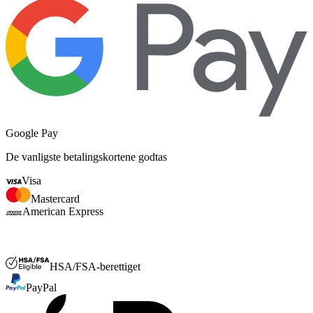
Google Pay
De vanligste betalingskortene godtas
Visa
Mastercard
American Express
FSA og HSA
HSA/FSA-berettiget
PayPal