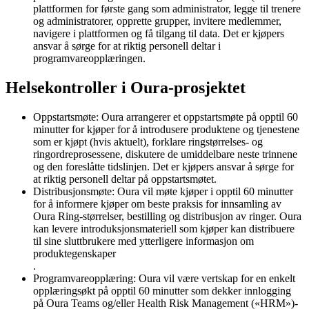
plattformen for første gang som administrator, legge til trenere
og administratorer, opprette grupper, invitere medlemmer,
navigere i plattformen og få tilgang til data. Det er kjøpers
ansvar å sørge for at riktig personell deltar i
programvareopplæringen.
Helsekontroller i Oura-prosjektet
Oppstartsmøte
: Oura arrangerer et oppstartsmøte på opptil 60
minutter for kjøper for å introdusere produktene og tjenestene
som er kjøpt (hvis aktuelt), forklare ringstørrelses- og
ringordreprosessene, diskutere de umiddelbare neste trinnene
og den foreslåtte tidslinjen. Det er kjøpers ansvar å sørge for
at riktig personell deltar på oppstartsmøtet.
Distribusjonsmøte
: Oura vil møte kjøper i opptil 60 minutter
for å informere kjøper om beste praksis for innsamling av
Oura Ring-størrelser, bestilling og distribusjon av ringer. Oura
kan levere introduksjonsmateriell som kjøper kan distribuere
til sine sluttbrukere med ytterligere informasjon om
produktegenskaper
.
Programvareopplæring
: Oura vil være vertskap for en enkelt
opplæringsøkt på opptil 60 minutter som dekker innlogging
på Oura Teams og/eller Health Risk Management («HRM»)-