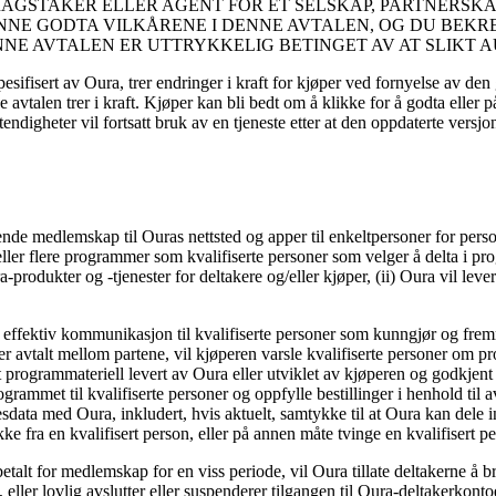
AGSTAKER ELLER AGENT FOR ET SELSKAP, PARTNERSKA
KUNNE GODTA VILKÅRENE I DENNE AVTALEN, OG DU BEK
ENNE AVTALEN ER UTTRYKKELIG BETINGET AV AT SLIKT 
esifisert av Oura, trer endringer i kraft for kjøper ved fornyelse av d
e avtalen trer i kraft. Kjøper kan bli bedt om å klikke for å godta elle
digheter vil fortsatt bruk av en tjeneste etter at den oppdaterte versjone
rende medlemskap til Ouras nettsted og apper til enkeltpersoner for pers
 eller flere programmer som kvalifiserte personer som velger å delta i p
rodukter og -tjenester for deltakere og/eller kjøper, (ii) Oura vil lever
l effektiv kommunikasjon til kvalifiserte personer som kunngjør og frem
t er avtalt mellom partene, vil kjøperen varsle kvalifiserte personer 
rogrammateriell levert av Oura eller utviklet av kjøperen og godkjent av 
grammet til kvalifiserte personer og oppfylle bestillinger i henhold til 
sesdata med Oura, inkludert, hvis aktuelt, samtykke til at Oura kan dele
fra en kvalifisert person, eller på annen måte tvinge en kvalifisert per
talt for medlemskap for en viss periode, vil Oura tillate deltakerne å 
 eller lovlig avslutter eller suspenderer tilgangen til Oura-deltakerkonto