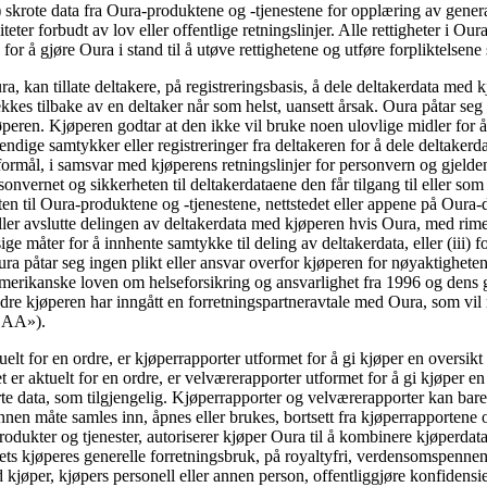
x) skrote data fra Oura-produktene og -tjenestene for opplæring av gener
teter forbudt av lov eller offentlige retningslinjer. Alle rettigheter i Ou
r å gjøre Oura i stand til å utøve rettighetene og utføre forpliktelsene 
 kan tillate deltakere, på registreringsbasis, å dele deltakerdata med k
rekkes tilbake av en deltaker når som helst, uansett årsak. Oura påtar seg
jøperen. Kjøperen godtar at den ikke vil bruke noen ulovlige midler for 
vendige samtykker eller registreringer fra deltakeren for å dele deltaker
sformål, i samsvar med kjøperens retningslinjer for personvern og gjelde
rsonvernet og sikkerheten til deltakerdataene den får tilgang til eller som
ten til Oura-produktene og -tjenestene, nettstedet eller appene på Oura-d
ller avslutte delingen av deltakerdata med kjøperen hvis Oura, med rimeligh
e måter for å innhente samtykke til deling av deltakerdata, eller (iii) for
 påtar seg ingen plikt eller ansvar overfor kjøperen for nøyaktigheten, k
 amerikanske loven om helseforsikring og ansvarlighet fra 1996 og dens
 kjøperen har inngått en forretningspartneravtale med Oura, som vil re
«BAA»).
tuelt for en ordre, er kjøperrapporter utformet for å gi kjøper en oversi
t er aktuelt for en ordre, er velværerapporter utformet for å gi kjøper
te data, som tilgjengelig. Kjøperrapporter og velværerapporter kan bare
 annen måte samles inn, åpnes eller brukes, bortsett fra kjøperrapporten
odukter og tjenester, autoriserer kjøper Oura til å kombinere kjøperdata
ts kjøperes generelle forretningsbruk, på royaltyfri, verdensomspennen
d kjøper, kjøpers personell eller annen person, offentliggjøre konfidensie