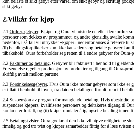
kun belaste et slikt gebyr etter varsel om slikt gebyr og skriftlig god
slikt gebyr
2
.
Vilkår for kjøp
2.1
.
Ordrer, gebyrer
.
Kjøper og Oura vil utstede en eller flere ordrer s
personer som dekkes av programmet, og andre gjensidig avtalte kommers
nedenfor, i så fall vil uttrykket «kjøper» nedenfor anses å referere til 
(ii) betalingsforpliktelser kan ikke kanselleres og betalte gebyrer kan 
tilbakehold. Oura forbeholder seg retten til å endre gebyrer for Oura-p
2.2
.
Fakturaer og betaling
.
Gebyrer blir fakturert i henhold til gjelden
Forsendelse og/eller produksjon av produkter og tilgang til Oura-produ
skriftlig avtalt mellom partene.
2.3
.
Forsinkelsesgebyrer
.
Hvis Oura ikke mottar gebyrer som ikke er gj
er tillatt i henhold til loven, fra datoen betalingen forfalt frem til betal
2.4
.
Suspensjon av program for manglende betaling
.
Hvis ubestridte be
suspendere kjøpers, kvalifiserte personers og deltakeres tilgang til Oura
kontoen er forfalt, og (ii) kjøper unnlater å igangsette betaling innen 
2.5
.
Betalingstvister
.
Oura godtar at den ikke vil utøve rettighetene sin
rimelig og god tro tvist og kjøper samarbeider flittig for å løse tvisten