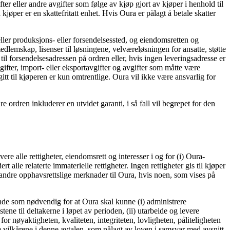
er eller andre avgifter som følge av kjøp gjort av kjøper i henhold til
 kjøper er en skattefritatt enhet. Hvis Oura er pålagt å betale skatter
ler produksjons- eller forsendelsessted, og eiendomsretten og
edlemskap, lisenser til løsningene, velværeløsningen for ansatte, støtte
t til forsendelsesadressen på ordren eller, hvis ingen leveringsadresse er
vgifter, import- eller eksportavgifter og avgifter som måtte være
itt til kjøperen er kun omtrentlige. Oura vil ikke være ansvarlig for
ordren inkluderer en utvidet garanti, i så fall vil begrepet for den
re alle rettigheter, eiendomsrett og interesser i og for (i) Oura-
lle relaterte immaterielle rettigheter. Ingen rettigheter gis til kjøper
g andre opphavsrettslige merknader til Oura, hvis noen, som vises på
kende som nødvendig for at Oura skal kunne (i) administrere
ene til deltakerne i løpet av perioden, (ii) utarbeide og levere
for nøyaktigheten, kvaliteten, integriteten, lovligheten, påliteligheten
ge vilkårene i denne avtalen, som pålagt av loven i samsvar med avsnitt