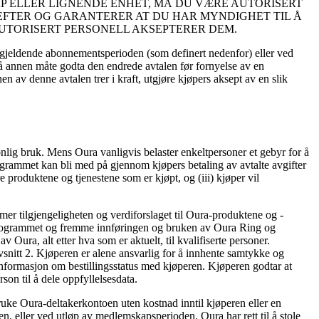
P ELLER LIGNENDE ENHET, MÅ DU VÆRE AUTORISERT
REFTER OG GARANTERER AT DU HAR MYNDIGHET TIL Å
AUTORISERT PERSONELL AKSEPTERER DEM.
en gjeldende abonnementsperioden (som definert nedenfor) eller ved
r på annen måte godta den endrede avtalen før fornyelse av en
n av denne avtalen trer i kraft, utgjøre kjøpers aksept av en slik
onlig bruk. Mens Oura vanligvis belaster enkeltpersoner et gebyr for å
rogrammet kan bli med på gjennom kjøpers betaling av avtalte avgifter
e produktene og tjenestene som er kjøpt, og (iii) kjøper vil
mer tilgjengeligheten og verdiforslaget til Oura-produktene og -
om programmet og fremme innføringen og bruken av Oura Ring og
Oura, alt etter hva som er aktuelt, til kvalifiserte personer.
avsnitt 2. Kjøperen er alene ansvarlig for å innhente samtykke og
 informasjon om bestillingsstatus med kjøperen. Kjøperen godtar at
son til å dele oppfyllelsesdata.
bruke Oura-deltakerkontoen uten kostnad inntil kjøperen eller en
en, eller ved utløp av medlemskapsperioden. Oura har rett til å stole