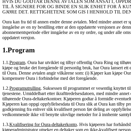
HVIS DU GODTAR DENNE AVTALEN SOM ANSATT, OPPDR
TIL Å SIGNERE FOR OG BINDE EN SLIK ENHET FOR Å 
GJØRE DET. RETTIGHETENE SOM GIS I HENHOLD TIL D
Oura kan fra tid til annen endre denne avtalen. Med mindre annet er sp
inngåelse av en ny bestilling etter at den oppdaterte versjonen av denn
abonnementsperiode eller inngåelse av en ny ordre, og under alle omsten
oppdatert versjon.
1
.
Program
1.1
.
Program
.
Oura har utviklet og tilbyr offentlig Oura Ring og tilhø
kjøpe og bruke det foregående til personlig bruk, har Oura lansert ett
til Oura. Denne avtalen angir vilkårene som: (i) Kjøper kan kjøpe Oura-p
kompensere Oura i forbindelse med det foregående.
1.2
.
Programutrulling
.
Suksessen til programmet er vesentlig knyttet ti
tjenestene. Umiddelbart etter ikrafttredelsesdatoen, med mindre anne
tilhørende Oura-deltakerkontoer. Kjøperen godtar å formidle eventuelt p
Kjøperen kan oppgi oppfyllelsesdata til Oura slik at Oura kan tilby pro
godkjenning fra enhver slik kvalifisert person før deling av oppfyllel
vedkommende ikke vil benytte ulovlige metoder for å innhente samtykke 
1.3
.
Kvalifisering for Oura-deltakerkonto
.
Hvis kjøperen har forhåndsbe
kjøperadministrator utpeker en deltaker som en ikke-kvalifisert person,