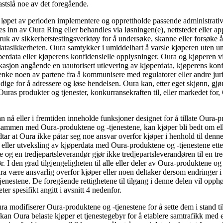
astslå noe av det foregående.
 i løpet av perioden implementere og opprettholde passende administrative
les inn av Oura Ring eller behandles via løsningen(e), nettstedet eller a
bruk av sikkerhetstestingsverktøy for å undersøke, skanne eller forsøke å 
 datasikkerheten. Oura samtykker i umiddelbart å varsle kjøperen uten unø
erdata eller kjøperens konfidensielle opplysninger. Oura og kjøperen v
asjon angående en uautorisert utlevering av kjøperdata, kjøperens konfi
renke noen av partene fra å kommunisere med regulatorer eller andre juri
ndige for å adressere og løse hendelsen. Oura kan, etter eget skjønn, g
 Ouras produkter og tjenester, konkurransekraften til, eller markedet for,
 nå eller i fremtiden inneholde funksjoner designet for å tillate Oura-p
e sammen med Oura-produktene og -tjenestene, kan kjøper bli bedt om eller
 at Oura ikke påtar seg noe ansvar overfor kjøper i henhold til denne av
g eller utveksling av kjøperdata med Oura-produktene og -tjenestene etter
 og en tredjepartsleverandør gjør ikke tredjepartsleverandøren til en tre
r. I den grad tilgjengeligheten til alle eller deler av Oura-produktene o
Oura være ansvarlig overfor kjøper eller noen deltaker dersom endringer i
tjenestene. De foregående rettighetene til tilgang i denne delen vil opph
ter spesifikt angitt i avsnitt 4 nedenfor.
ra modifiserer Oura-produktene og -tjenestene for å sette dem i stand t
n Oura belaste kjøper et tjenestegebyr for å etablere samtrafikk med en s