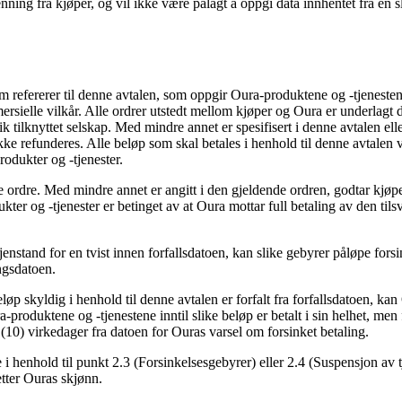
kjenning fra kjøper, og vil ikke være pålagt å oppgi data innhentet fra en
om refererer til denne avtalen, som oppgir Oura-produktene og -tjenestene
ielle vilkår. Alle ordrer utstedt mellom kjøper og Oura er underlagt d
slik tilknyttet selskap. Med mindre annet er spesifisert i denne avtalen ell
ikke refunderes. Alle beløp som skal betales i henhold til denne avtalen v
rodukter og -tjenester.
de ordre. Med mindre annet er angitt i den gjeldende ordren, godtar kjøpe
kter og -tjenester er betinget av at Oura mottar full betaling av den t
enstand for en tvist innen forfallsdatoen, kan slike gebyrer påløpe fors
ingsdatoen.
løp skyldig i henhold til denne avtalen er forfalt fra forfallsdatoen, ka
-produktene og -tjenestene inntil slike beløp er betalt i sin helhet, men f
ti (10) virkedager fra datoen for Ouras varsel om forsinket betaling.
e i henhold til punkt 2.3 (Forsinkelsesgebyrer) eller 2.4 (Suspensjon a
 etter Ouras skjønn.