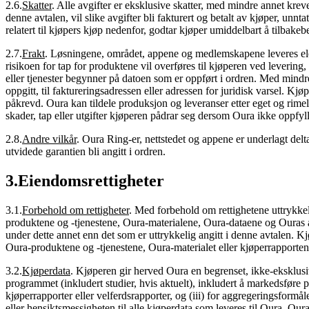
2.6
.
Skatter
.
Alle avgifter er eksklusive skatter, med mindre annet kreve
denne avtalen, vil slike avgifter bli fakturert og betalt av kjøper, unnta
relatert til kjøpers kjøp nedenfor, godtar kjøper umiddelbart å tilbakeb
2.7
.
Frakt
.
Løsningene, området, appene og medlemskapene leveres elekt
risikoen for tap for produktene vil overføres til kjøperen ved levering
eller tjenester begynner på datoen som er oppført i ordren. Med mindre de
oppgitt, til faktureringsadressen eller adressen for juridisk varsel. Kj
påkrevd. Oura kan tildele produksjon og leveranser etter eget og rimeli
skader, tap eller utgifter kjøperen pådrar seg dersom Oura ikke oppfylle
2.8
.
Andre vilkår
.
Oura Ring-er, nettstedet og appene er underlagt delta
utvidede garantien bli angitt i ordren.
3
.
Eiendomsrettigheter
3.1
.
Forbehold om rettigheter
.
Med forbehold om rettighetene uttrykkelig
produktene og -tjenestene, Oura-materialene, Oura-dataene og Ouras andr
under dette annet enn det som er uttrykkelig angitt i denne avtalen. K
Oura-produktene og -tjenestene, Oura-materialet eller kjøperrapporten
3.2
.
Kjøperdata
.
Kjøperen gir herved Oura en begrenset, ikke-eksklusiv,
programmet (inkludert studier, hvis aktuelt), inkludert å markedsføre p
kjøperrapporter eller velferdsrapporter, og (iii) for aggregeringsformål
eller hensiktsmessigheten til alle kjøperdata som leveres til Oura. Our