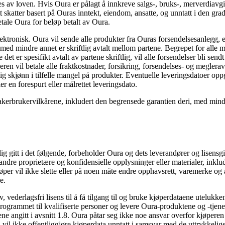
s av loven. Hvis Oura er pålagt å innkreve salgs-, bruks-, merverdiavgift
tt skatter basert på Ouras inntekt, eiendom, ansatte, og unntatt i den grad
etale Oura for beløp betalt av Oura.
ronisk. Oura vil sende alle produkter fra Ouras forsendelsesanlegg, el
, med mindre annet er skriftlig avtalt mellom partene. Begrepet for alle m
t er spesifikt avtalt av partene skriftlig, vil alle forsendelser bli send
øperen vil betale alle fraktkostnader, forsikring, forsendelses- og meglera
g skjønn i tilfelle mangel på produkter. Eventuelle leveringsdatoer oppg
r en forespurt eller målrettet leveringsdato.
kerbrukervilkårene, inkludert den begrensede garantien deri, med mindre 
 gitt i det følgende, forbeholder Oura og dets leverandører og lisensgive
e proprietære og konfidensielle opplysninger eller materialer, inkludert a
jøper vil ikke slette eller på noen måte endre opphavsrett, varemerke o
e.
 vederlagsfri lisens til å få tilgang til og bruke kjøperdataene uteluk
rogrammet til kvalifiserte personer og levere Oura-produktene og -tjenest
ene angitt i avsnitt 1.8. Oura påtar seg ikke noe ansvar overfor kjøperen 
a vil ikke offentliggjøre kjøperdata unntatt i samsvar med de uttrykkeli