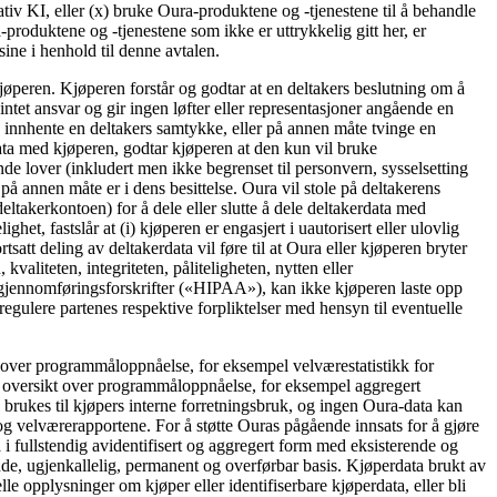
ativ KI, eller (x) bruke Oura-produktene og -tjenestene til å behandle
ra-produktene og -tjenestene som ikke er uttrykkelig gitt her, er
sine i henhold til denne avtalen.
jøperen. Kjøperen forstår og godtar at en deltakers beslutning om å
 intet ansvar og gir ingen løfter eller representasjoner angående en
å innhente en deltakers samtykke, eller på annen måte tvinge en
data med kjøperen, godtar kjøperen at den kun vil bruke
nde lover (inkludert men ikke begrenset til personvern, sysselsetting
 på annen måte er i dens besittelse. Oura vil stole på deltakerens
eltakerkontoen) for å dele eller slutte å dele deltakerdata med
et, fastslår at (i) kjøperen er engasjert i uautorisert eller ulovlig
tsatt deling av deltakerdata vil føre til at Oura eller kjøperen bryter
valiteten, integriteten, påliteligheten, nytten eller
 gjennomføringsforskrifter («HIPAA»), kan ikke kjøperen laste opp
gulere partenes respektive forpliktelser med hensyn til eventuelle
kt over programmåloppnåelse, for eksempel velværestatistikk for
 en oversikt over programmåloppnåelse, for eksempel aggregert
 brukes til kjøpers interne forretningsbruk, og ingen Oura-data kan
e og velværerapportene. For å støtte Ouras pågående innsats for å gjøre
 i fullstendig avidentifisert og aggregert form med eksisterende og
de, ugjenkallelig, permanent og overførbar basis. Kjøperdata brukt av
lle opplysninger om kjøper eller identifiserbare kjøperdata, eller bli