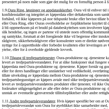
presentert på noen måte som gjør det mulig for en fornuftig person å f
1.9
.
Oura Ring, løsninger og appdatasikkerhet
.
Oura vil til enhver tid
konfidensialitet og integritet av kjøperdata eller deltakerdata som sam
forhånd, vil ikke kjøperen på noe tidspunkt bruke eller bevisst tillate 
eller Oura Ring, eller Ouras overholdelse av forpliktelsene knyttet til
å bli oppmerksom på et brudd på databeskyttelsen som involverer kjøp
slik hendelse, og ingen av partene vil utstede noen offentlig kommunik
og samtykke, forutsatt at det foregående ikke vil begrense eller innsk
rådgivere, sikkerhetsrådgivere eller konsulenter som er direkte nødve
nyttige for å opprettholde eller forbedre kvaliteten eller leveringen av
ytelse, eller for å overholde gjeldende lovverk.
1.10
.
Tilgang til tredjepartstjenester
.
Oura-produktene og -tjenestene kan
levert av tredjepartsleverandører. For at slike funksjoner skal funger
kjøperdata med Oura-produktene og -tjenestene. Kjøper forstår og godtar
eller for deres handlinger eller unnlatelser ved vedlikehold, overførin
tillate utveksling av kjøperdata mellom Oura-produktene og -tjenestene
tredjepartsbegunstiget av kjøpers avtale med slike tredjepartsleverandø
levert av tredjepartsleverandørens produkter eller tjenester, vil ikke 
forårsaker utilgjengelighet av alle eller deler av Oura-produktene og -
unntak av eventuelle gjenværende tillitsforpliktelser eller andre rettighe
1.11
.
Andre tredjepartsleverandører
.
Hvis kjøper spesifikt ber om at Ou
tredjepartsleverandør som Oura for øyeblikket ikke samarbeider med, ka