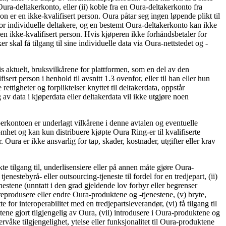
Oura-deltakerkonto, eller (ii) koble fra en Oura-deltakerkonto fra
n er en ikke-kvalifisert person. Oura påtar seg ingen løpende plikt til
for individuelle deltakere, og en bestemt Oura-deltakerkonto kan ikke
 en ikke-kvalifisert person. Hvis kjøperen ikke forhåndsbetaler for
kal få tilgang til sine individuelle data via Oura-nettstedet og -
s aktuelt, bruksvilkårene for plattformen, som en del av den
sert person i henhold til avsnitt 1.3 ovenfor, eller til han eller hun
ettigheter og forpliktelser knyttet til deltakerdata, oppstår
v data i kjøperdata eller deltakerdata vil ikke utgjøre noen
perkontoen er underlagt vilkårene i denne avtalen og eventuelle
mhet og kan kun distribuere kjøpte Oura Ring-er til kvalifiserte
. Oura er ikke ansvarlig for tap, skader, kostnader, utgifter eller krav
irekte tilgang til, underlisensiere eller på annen måte gjøre Oura-
jenestebyrå- eller outsourcing-tjeneste til fordel for en tredjepart, (ii)
nestene (unntatt i den grad gjeldende lov forbyr eller begrenser
 reprodusere eller endre Oura-produktene og -tjenestene, (v) bryte,
 for interoperabilitet med en tredjepartsleverandør, (vi) få tilgang til
ne gjort tilgjengelig av Oura, (vii) introdusere i Oura-produktene og
rvåke tilgjengelighet, ytelse eller funksjonalitet til Oura-produktene