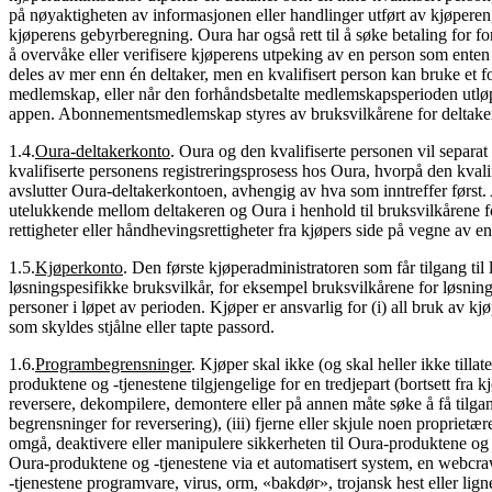
på nøyaktigheten av informasjonen eller handlinger utført av kjøperen, o
kjøperens gebyrberegning. Oura har også rett til å søke betaling for fo
å overvåke eller verifisere kjøperens utpeking av en person som enten 
deles av mer enn én deltaker, men en kvalifisert person kan bruke et fo
medlemskap, eller når den forhåndsbetalte medlemskapsperioden utløper,
appen. Abonnementsmedlemskap styres av bruksvilkårene for deltakere,
1.4
.
Oura-deltakerkonto
.
Oura og den kvalifiserte personen vil separat
kvalifiserte personens registreringsprosess hos Oura, hvorpå den kvalifis
avslutter Oura-deltakerkontoen, avhengig av hva som inntreffer først. All
utelukkende mellom deltakeren og Oura i henhold til bruksvilkårene for
rettigheter eller håndhevingsrettigheter fra kjøpers side på vegne av en
1.5
.
Kjøperkonto
.
Den første kjøperadministratoren som får tilgang ti
løsningspesifikke bruksvilkår, for eksempel bruksvilkårene for løsning
personer i løpet av perioden. Kjøper er ansvarlig for (i) all bruk av kjø
som skyldes stjålne eller tapte passord.
1.6
.
Programbegrensninger
.
Kjøper skal ikke (og skal heller ikke tillate
produktene og -tjenestene tilgjengelige for en tredjepart (bortsett fra kj
reversere, dekompilere, demontere eller på annen måte søke å få tilgang
begrensninger for reversering), (iii) fjerne eller skjule noen propriet
omgå, deaktivere eller manipulere sikkerheten til Oura-produktene og -tje
Oura-produktene og -tjenestene via et automatisert system, en webcraw
-tjenestene programvare, virus, orm, «bakdør», trojansk hest eller lign