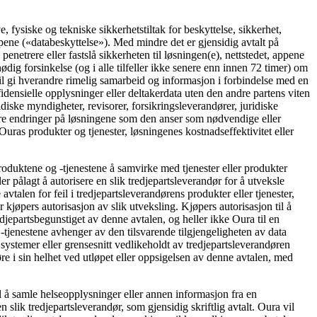
, fysiske og tekniske sikkerhetstiltak for beskyttelse, sikkerhet,
ppene («
databeskyttelse
»). Med mindre det er gjensidig avtalt på
penetrere eller fastslå sikkerheten til løsningen(e), nettstedet, appene
dig forsinkelse (og i alle tilfeller ikke senere enn innen 72 timer) om
il gi hverandre rimelig samarbeid og informasjon i forbindelse med en
densielle opplysninger eller deltakerdata uten den andre partens viten
diske myndigheter, revisorer, forsikringsleverandører, juridiske
jøre endringer på løsningene som den anser som nødvendige eller
 Ouras produkter og tjenester, løsningenes kostnadseffektivitet eller
roduktene og -tjenestene å samvirke med tjenester eller produkter
 pålagt å autorisere en slik tredjepartsleverandør for å utveksle
talen for feil i tredjepartsleverandørens produkter eller tjenester,
 kjøpers autorisasjon av slik utveksling. Kjøpers autorisasjon til å
djepartsbegunstiget av denne avtalen, og heller ikke Oura til en
g -tjenestene avhenger av den tilsvarende tilgjengeligheten av data
 systemer eller grensesnitt vedlikeholdt av tredjepartsleverandøren
øre i sin helhet ved utløpet eller oppsigelsen av denne avtalen, med
il å samle helseopplysninger eller annen informasjon fra en
lik tredjepartsleverandør, som gjensidig skriftlig avtalt. Oura vil