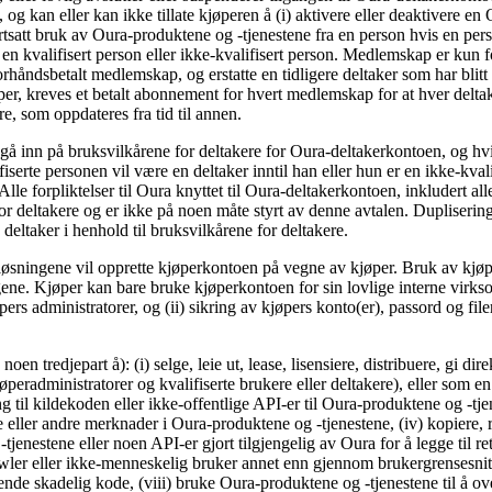
g kan eller kan ikke tillate kjøperen å (i) aktivere eller deaktivere en 
rtsatt bruk av Oura-produktene og -tjenestene fra en person hvis en perso
en kvalifisert person eller ikke-kvalifisert person. Medlemskap er kun 
rhåndsbetalt medlemskap, og erstatte en tidligere deltaker som har blitt
 kreves et betalt abonnement for hvert medlemskap for at hver deltaker s
 som oppdateres fra tid til annen.
 gå inn på bruksvilkårene for deltakere for Oura-deltakerkontoen, og hvi
erte personen vil være en deltaker inntil han eller hun er en ikke-kvalifi
e forpliktelser til Oura knyttet til Oura-deltakerkontoen, inkludert alle r
 deltakere og er ikke på noen måte styrt av denne avtalen. Duplisering a
 deltaker i henhold til bruksvilkårene for deltakere.
l løsningene vil opprette kjøperkontoen på vegne av kjøper. Bruk av kjø
ene. Kjøper kan bare bruke kjøperkontoen for sin lovlige interne virkso
pers administratorer, og (ii) sikring av kjøpers konto(er), passord og filer
 noen tredjepart å): (i) selge, leie ut, lease, lisensiere, distribuere, gi d
øperadministratorer og kvalifiserte brukere eller deltakere), eller som en t
 til kildekoden eller ikke-offentlige API-er til Oura-produktene og -tje
ære eller andre merknader i Oura-produktene og -tjenestene, (iv) kopiere,
nestene eller noen API-er gjort tilgjengelig av Oura for å legge til rette
ler eller ikke-menneskelig bruker annet enn gjennom brukergrensesnitte
ende skadelig kode, (viii) bruke Oura-produktene og -tjenestene til å ove