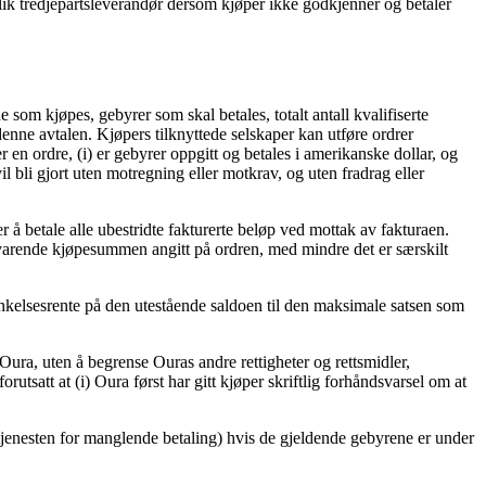
 slik tredjepartsleverandør dersom kjøper ikke godkjenner og betaler
 som kjøpes, gebyrer som skal betales, totalt antall kvalifiserte
enne avtalen. Kjøpers tilknyttede selskaper kan utføre ordrer
er en ordre, (i) er gebyrer oppgitt og betales i amerikanske dollar, og
il bli gjort uten motregning eller motkrav, og uten fradrag eller
r å betale alle ubestridte fakturerte beløp ved mottak av fakturaen.
ilsvarende kjøpesummen angitt på ordren, med mindre det er særskilt
inkelsesrente på den utestående saldoen til den maksimale satsen som
n Oura, uten å begrense Ouras andre rettigheter og rettsmidler,
orutsatt at (i) Oura først har gitt kjøper skriftlig forhåndsvarsel om at
v tjenesten for manglende betaling) hvis de gjeldende gebyrene er under