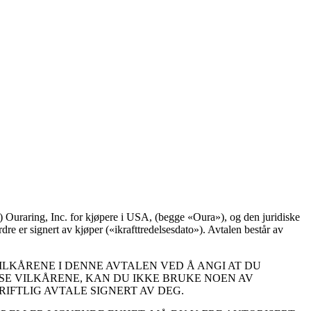
i) Ouraring, Inc. for kjøpere i USA, (begge «
Oura
»), og den juridiske
rdre er signert av kjøper («
ikrafttredelsesdato
»). Avtalen består av
LKÅRENE I DENNE AVTALEN VED Å ANGI AT DU
SSE VILKÅRENE, KAN DU IKKE BRUKE NOEN AV
FTLIG AVTALE SIGNERT AV DEG.