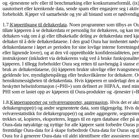
og -tjenestene selv eller til benchmarking eller konkurranseformål, (i
uautorisert eller krenkende data, sende spam eller engasjere seg i aktivi
forbeholdt. Kjøper vil samarbeide og yte all bistand som er nødvendig fo
1.7
.
Kjøpertilgang til deltakerdata
.
Noen programmer som tilbys av Oura,
tillate kjøperen å se deltakerdata er personlig for deltakeren, og kan t
deltakers valg om å gi eller tilbakekalle deling av deltakerdata med k
deltaker til å dele deltakerdataene. I den grad Oura har innhentet nød
deltakerdataene i løpet av perioden for sine lovlige interne forretning
eller lignende lover), og at den vil opprettholde konfidensialiteten, pe
instruksjoner (inkludert via deltakerens valg ved å bruke funksjonalite
kjøperen. I tillegg forbeholder Oura seg retten til uavhengig å stanse e
bruk av deltakerdataene, (ii) kjøperen brukte ulovlige eller tvangsmessig
gjeldende lov, myndighetspålegg eller bruksvilkårene for deltakere. Oura
hensiktsmessigheten til deltakerdata. Hvis kjøperen er underlagt den
beskyttet helseinformasjon («PHI») som definert av HIPAA, med mindre
PHI som er lastet opp av kjøperen til Oura-produkter og -tjenester (
1.8
.
Kjøperrapporter og velværerapporter, aggregasjon
.
Hvis det er ak
deltakergruppe(r) og andre segmenterte data, som tilgjengelig. Hvis de
velværestatistikk for deltakergruppe(r) og andre aggregerte, segmenter
trekkes ut, kopieres, eksporteres, legges til en egen database eller på
Oura-data nøyaktige og nyttige for alle kjøpere samt forbedre Ouras pr
fremtidige Oura-data for å skape forbedrede Oura-data for Ouras og de
Oura for å generere Oura-data vil aldri identifisere eller assosieres me