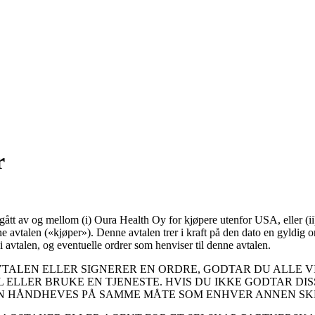
r
ngått av og mellom (i) Oura Health Oy for kjøpere utenfor USA, eller (i
ne avtalen («
kjøper
»). Denne avtalen trer i kraft på den dato en gyldig o
i avtalen, og eventuelle ordrer som henviser til denne avtalen.
TALEN ELLER SIGNERER EN ORDRE, GODTAR DU ALLE VI
 ELLER BRUKE EN TJENESTE. HVIS DU IKKE GODTAR DI
N HÅNDHEVES PÅ SAMME MÅTE SOM ENHVER ANNEN SKRI