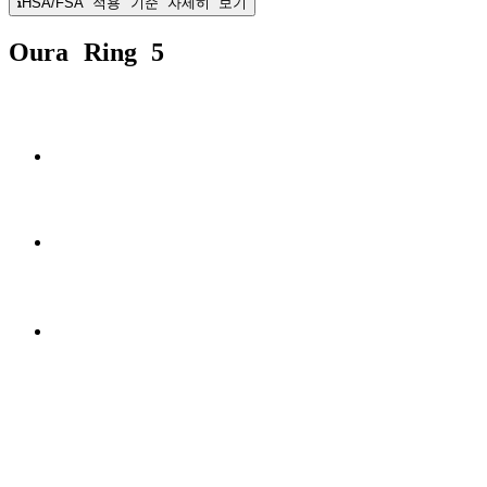
HSA/FSA 적용 기준 자세히 보기
Oura Ring 5
40% 더
작습니다
50가지 이상의 건강 지표
*
6-9일
의 배터리 수명.