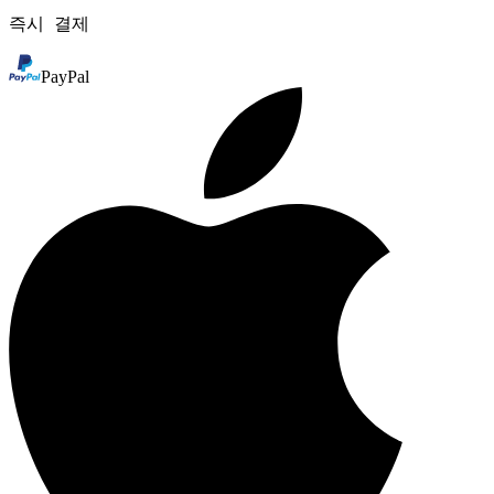
90분 이내 Oura Ring 완전 충전
즉시 결제
90분 이내 케이스 완전 충전
PayPal
너비: 56mm
길이: 55mm
두께: 17mm
무게: 60g
Oura Ring 4 및 Oura Ring 4 Ceramic
사이즈별 전용
FCC 인증 획득
CE 인증