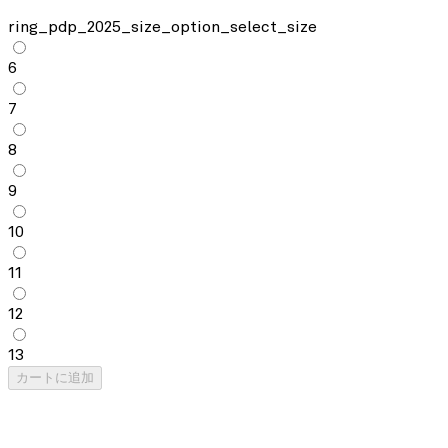
ring_pdp_2025_size_option_select_size
6
7
8
9
10
11
12
13
カートに追加
Oura Ring 5 Charger