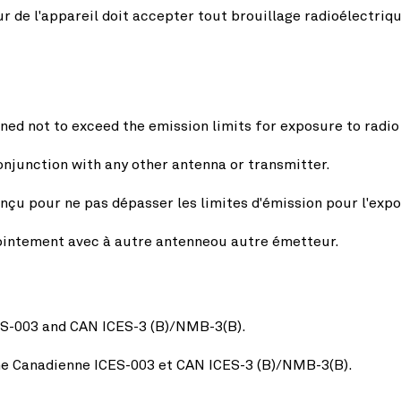
teur de l'appareil doit accepter tout brouillage radioélectri
igned not to exceed the emission limits for exposure to radi
onjunction with any other antenna or transmitter.
nçu pour ne pas dépasser les limites d'émission pour l'expos
jointement avec à autre antenneou autre émetteur.
ES-003 and CAN ICES-3 (B)/NMB-3(B).
me Canadienne ICES-003 et CAN ICES-3 (B)/NMB-3(B).