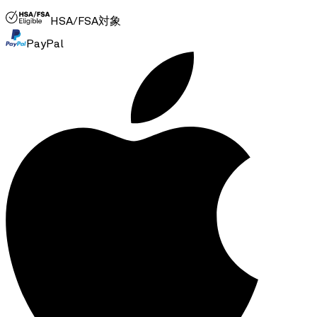
HSA/FSA対象
PayPal