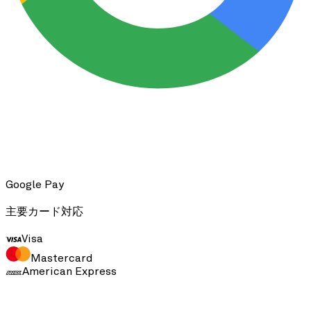
Google Pay
主要カード対応
Visa
Mastercard
American Express
FSA/HSA