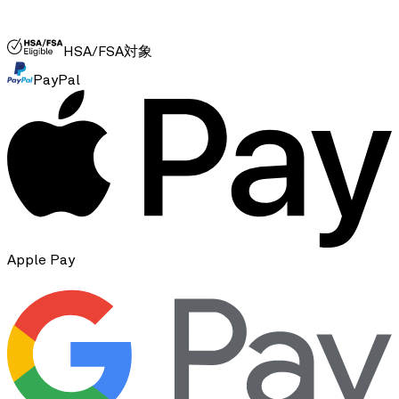
FSA/HSA
HSA/FSA対象
PayPal
Apple Pay