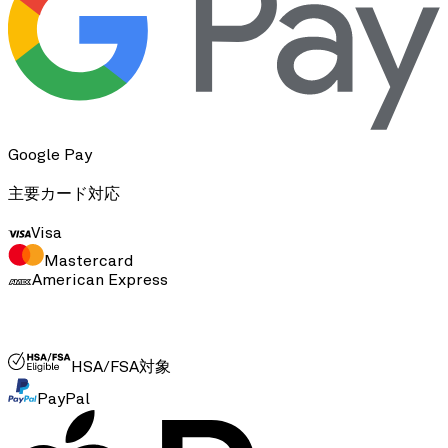
Google Pay
主要カード対応
Visa
Mastercard
American Express
FSA/HSA
HSA/FSA対象
PayPal