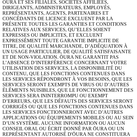
ŌURA ET SES FILIALES, SOCIÉTÉS AFFILIÉES,
DIRIGEANTS, ADMINISTRATEURS, EMPLOYÉS,
REPRÉSENTANTS, AGENTS, PARTENAIRES ET
CONCÉDANTS DE LICENCE EXCLUENT PAR LA
PRÉSENTE TOUTES LES GARANTIES ET CONDITIONS
RELATIVES AUX SERVICES, QU’ELLES SOIENT
EXPRESSES OU IMPLICITES, ET EXCLUENT
EXPRESSÉMENT TOUTE GARANTIE IMPLICITE DE
TITRE, DE QUALITÉ MARCHANDE, D’ADÉQUATION À
UN USAGE PARTICULIER, DE QUALITÉ SATISFAISANTE
ET DE NON-VIOLATION. ŌURA NE GARANTIT PAS
L’ABSENCE D’INTERFÉRENCE CONCERNANT VOTRE
UTILISATION DES SERVICES, LA DISPONIBILITÉ DU
CONTENU, QUE LES FONCTIONS CONTENUES DANS
LES SERVICES RÉPONDRONT À VOS BESOINS, QUE LES
SERVICES SERONT EXEMPTS DE VIRUS OU D’AUTRES
ÉLÉMENTS NUISIBLES, QUE LE FONCTIONNEMENT DES
SERVICES SERA ININTERROMPU OU EXEMPT
D’ERREURS, QUE LES DÉFAUTS DES SERVICES SERONT
CORRIGÉS OU QUE LES FONCTIONS CONTENUES DANS
LES SERVICES FONCTIONNERONT AVEC D’AUTRES
APPLICATIONS OU ÉQUIPEMENTS MOBILES OU AU SEIN
D’UN SYSTÈME. AUCUNE INFORMATION OU AUCUN
CONSEIL ORAL OU ÉCRIT DONNÉ PAR ŌURA OU UN
REPRÉSENTANT AUTORISÉ D'ŌURA NE CONSTITUERA