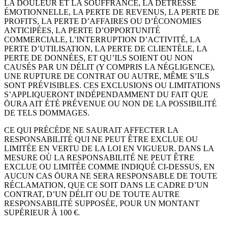
LA DOULEUR ET LA SOUFFRANCE, LA DÉTRESSE
ÉMOTIONNELLE, LA PERTE DE REVENUS, LA PERTE DE
PROFITS, LA PERTE D’AFFAIRES OU D’ÉCONOMIES
ANTICIPÉES, LA PERTE D’OPPORTUNITÉ
COMMERCIALE, L’INTERRUPTION D’ACTIVITÉ, LA
PERTE D’UTILISATION, LA PERTE DE CLIENTÈLE, LA
PERTE DE DONNÉES, ET QU’ILS SOIENT OU NON
CAUSÉS PAR UN DÉLIT (Y COMPRIS LA NÉGLIGENCE),
UNE RUPTURE DE CONTRAT OU AUTRE, MÊME S’ILS
SONT PRÉVISIBLES. CES EXCLUSIONS OU LIMITATIONS
S’APPLIQUERONT INDÉPENDAMMENT DU FAIT QUE
ŌURA AIT ÉTÉ PRÉVENUE OU NON DE LA POSSIBILITÉ
DE TELS DOMMAGES.
CE QUI PRÉCÈDE NE SAURAIT AFFECTER LA
RESPONSABILITÉ QUI NE PEUT ÊTRE EXCLUE OU
LIMITÉE EN VERTU DE LA LOI EN VIGUEUR. DANS LA
MESURE OÙ LA RESPONSABILITÉ NE PEUT ÊTRE
EXCLUE OU LIMITÉE COMME INDIQUÉ CI-DESSUS, EN
AUCUN CAS ŌURA NE SERA RESPONSABLE DE TOUTE
RÉCLAMATION, QUE CE SOIT DANS LE CADRE D’UN
CONTRAT, D’UN DÉLIT OU DE TOUTE AUTRE
RESPONSABILITÉ SUPPOSÉE, POUR UN MONTANT
SUPÉRIEUR À 100 €.