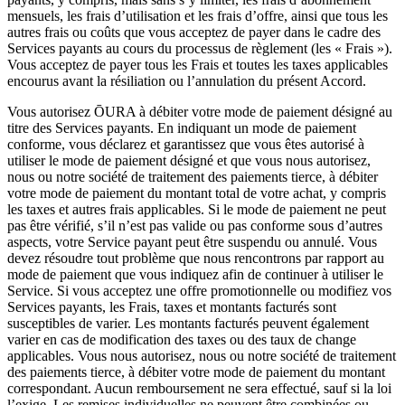
mensuels, les frais d’utilisation et les frais d’offre, ainsi que tous les
autres frais ou coûts que vous acceptez de payer dans le cadre des
Services payants au cours du processus de règlement (les « Frais »).
Vous acceptez de payer tous les Frais et toutes les taxes applicables
encourus avant la résiliation ou l’annulation du présent Accord.
Vous autorisez ŌURA à débiter votre mode de paiement désigné au
titre des Services payants. En indiquant un mode de paiement
conforme, vous déclarez et garantissez que vous êtes autorisé à
utiliser le mode de paiement désigné et que vous nous autorisez,
nous ou notre société de traitement des paiements tierce, à débiter
votre mode de paiement du montant total de votre achat, y compris
les taxes et autres frais applicables. Si le mode de paiement ne peut
pas être vérifié, s’il n’est pas valide ou pas conforme sous d’autres
aspects, votre Service payant peut être suspendu ou annulé. Vous
devez résoudre tout problème que nous rencontrons par rapport au
mode de paiement que vous indiquez afin de continuer à utiliser le
Service. Si vous acceptez une offre promotionnelle ou modifiez vos
Services payants, les Frais, taxes et montants facturés sont
susceptibles de varier. Les montants facturés peuvent également
varier en cas de modification des taxes ou des taux de change
applicables. Vous nous autorisez, nous ou notre société de traitement
des paiements tierce, à débiter votre mode de paiement du montant
correspondant. Aucun remboursement ne sera effectué, sauf si la loi
l’exige. Les remises individuelles ne peuvent être combinées ou