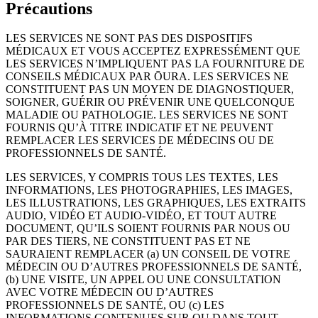
Précautions
LES SERVICES NE SONT PAS DES DISPOSITIFS
MÉDICAUX ET VOUS ACCEPTEZ EXPRESSÉMENT QUE
LES SERVICES N’IMPLIQUENT PAS LA FOURNITURE DE
CONSEILS MÉDICAUX PAR ŌURA. LES SERVICES NE
CONSTITUENT PAS UN MOYEN DE DIAGNOSTIQUER,
SOIGNER, GUÉRIR OU PRÉVENIR UNE QUELCONQUE
MALADIE OU PATHOLOGIE. LES SERVICES NE SONT
FOURNIS QU’À TITRE INDICATIF ET NE PEUVENT
REMPLACER LES SERVICES DE MÉDECINS OU DE
PROFESSIONNELS DE SANTÉ.
LES SERVICES, Y COMPRIS TOUS LES TEXTES, LES
INFORMATIONS, LES PHOTOGRAPHIES, LES IMAGES,
LES ILLUSTRATIONS, LES GRAPHIQUES, LES EXTRAITS
AUDIO, VIDÉO ET AUDIO-VIDÉO, ET TOUT AUTRE
DOCUMENT, QU’ILS SOIENT FOURNIS PAR NOUS OU
PAR DES TIERS, NE CONSTITUENT PAS ET NE
SAURAIENT REMPLACER (a) UN CONSEIL DE VOTRE
MÉDECIN OU D’AUTRES PROFESSIONNELS DE SANTÉ,
(b) UNE VISITE, UN APPEL OU UNE CONSULTATION
AVEC VOTRE MÉDECIN OU D’AUTRES
PROFESSIONNELS DE SANTÉ, OU (c) LES
INFORMATIONS CONTENUES SUR OU DANS TOUT