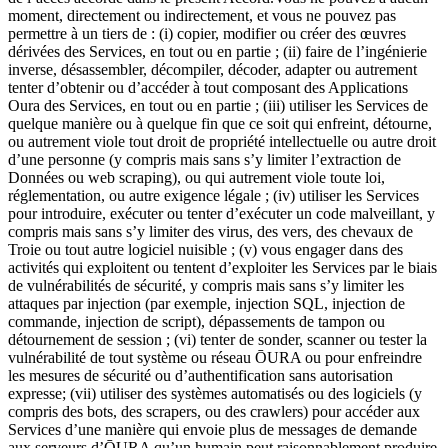
moment, directement ou indirectement, et vous ne pouvez pas
permettre à un tiers de : (i) copier, modifier ou créer des œuvres
dérivées des Services, en tout ou en partie ; (ii) faire de l’ingénierie
inverse, désassembler, décompiler, décoder, adapter ou autrement
tenter d’obtenir ou d’accéder à tout composant des Applications
Oura des Services, en tout ou en partie ; (iii) utiliser les Services de
quelque manière ou à quelque fin que ce soit qui enfreint, détourne,
ou autrement viole tout droit de propriété intellectuelle ou autre droit
d’une personne (y compris mais sans s’y limiter l’extraction de
Données ou web scraping), ou qui autrement viole toute loi,
réglementation, ou autre exigence légale ; (iv) utiliser les Services
pour introduire, exécuter ou tenter d’exécuter un code malveillant, y
compris mais sans s’y limiter des virus, des vers, des chevaux de
Troie ou tout autre logiciel nuisible ; (v) vous engager dans des
activités qui exploitent ou tentent d’exploiter les Services par le biais
de vulnérabilités de sécurité, y compris mais sans s’y limiter les
attaques par injection (par exemple, injection SQL, injection de
commande, injection de script), dépassements de tampon ou
détournement de session ; (vi) tenter de sonder, scanner ou tester la
vulnérabilité de tout système ou réseau ŌURA ou pour enfreindre
les mesures de sécurité ou d’authentification sans autorisation
expresse; (vii) utiliser des systèmes automatisés ou des logiciels (y
compris des bots, des scrapers, ou des crawlers) pour accéder aux
Services d’une manière qui envoie plus de messages de demande
aux serveurs d’ŌURA qu’un humain peut raisonnablement produire