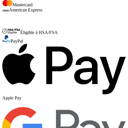
Mastercard
American Express
FSA ou HSA
Éligible à HSA/FSA
PayPal
Apple Pay