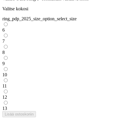
Valitse kokosi
ring_pdp_2025_size_option_select_size
6
7
8
9
10
11
12
13
Lisää ostoskoriin
Oura Ring 5 -laturi