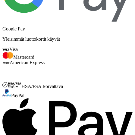
Google Pay
Yleisimmät luottokortit käyvät
Visa
Mastercard
American Express
FSA- tai HSA
HSA/FSA-korvattava
PayPal