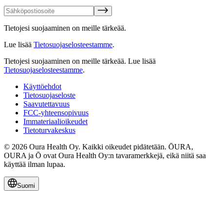
Tietojesi suojaaminen on meille tärkeää.
Lue lisää
Tietosuojaselosteestamme
.
Tietojesi suojaaminen on meille tärkeää.
Lue lisää
Tietosuojaselosteestamme
.
Käyttöehdot
Tietosuojaseloste
Saavutettavuus
FCC-yhteensopivuus
Immateriaalioikeudet
Tietoturvakeskus
© 2026 Oura Health Oy. Kaikki oikeudet pidätetään. ŌURA,
OURA ja Ō ovat Oura Health Oy:n tavaramerkkejä, eikä niitä saa
käyttää ilman lupaa.
Suomi