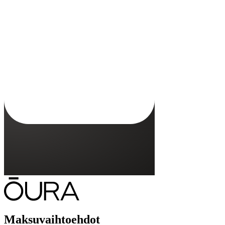
Voiko tätä laturia käyttää minkä tahansa Oura Ring -mallin kanssa?
Ei, Oura Ring 5 -laturi on yhteensopiva vain Oura Ring 5 -
sormuksen kanssa.
Tuleeko laturin mukana USB-C-kaapeli?
Kuinka kauan Oura Ringin lataaminen kestää?
Onko Oura Ring -laturin oltava samankokoinen kuin Oura Ring -
sormukseni?
Maksuvaihtoehdot