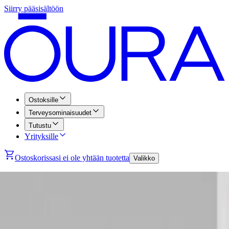
Siirry pääsisältöön
Ostoksille
Terveysominaisuudet
Tutustu
Yrityksille
Ostoskorissasi ei ole yhtään tuotetta
Valikko