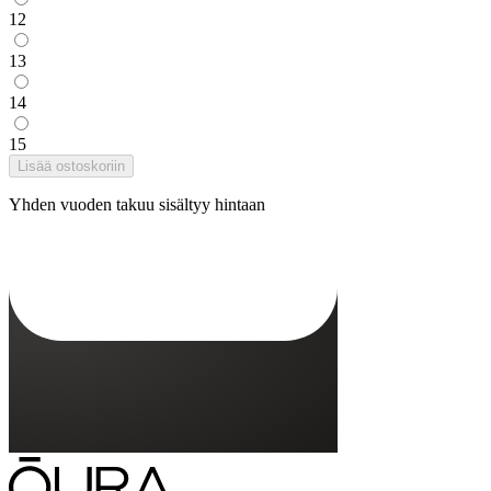
12
13
14
15
Lisää ostoskoriin
Yhden vuoden takuu sisältyy hintaan
Oura Ring 4 -laturi