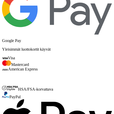
Google Pay
Yleisimmät luottokortit käyvät
Visa
Mastercard
American Express
FSA- tai HSA
HSA/FSA-korvattava
PayPal