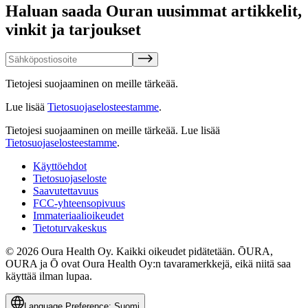
Haluan saada Ouran uusimmat artikkelit,
vinkit ja tarjoukset
Tietojesi suojaaminen on meille tärkeää.
Lue lisää
Tietosuojaselosteestamme
.
Tietojesi suojaaminen on meille tärkeää.
Lue lisää
Tietosuojaselosteestamme
.
Käyttöehdot
Tietosuojaseloste
Saavutettavuus
FCC-yhteensopivuus
Immateriaalioikeudet
Tietoturvakeskus
© 2026 Oura Health Oy. Kaikki oikeudet pidätetään. ŌURA,
OURA ja Ō ovat Oura Health Oy:n tavaramerkkejä, eikä niitä saa
käyttää ilman lupaa.
Language Preference:
Suomi