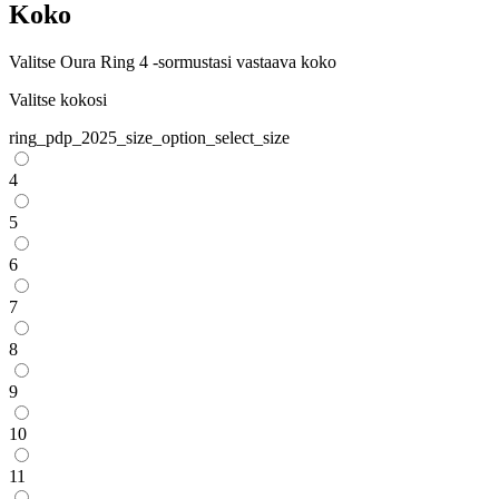
Koko
Valitse Oura Ring 4 -sormustasi vastaava koko
Valitse kokosi
ring_pdp_2025_size_option_select_size
4
5
6
7
8
9
10
11