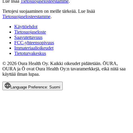
Lue lisää
Tietosuojaselosteestamme
.
Tietojesi suojaaminen on meille tärkeää.
Lue lisää
Tietosuojaselosteestamme
.
Käyttöehdot
Tietosuojaseloste
Saavutettavuus
FCC-yhteensopivuus
Immateriaalioikeudet
Tietoturvakeskus
© 2026 Oura Health Oy. Kaikki oikeudet pidätetään. ŌURA,
OURA ja Ō ovat Oura Health Oy:n tavaramerkkejä, eikä niitä saa
käyttää ilman lupaa.
Language Preference:
Suomi