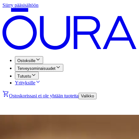
Siirry pääsisältöön
Ostoksille
Terveysominaisuudet
Tutustu
Yrityksille
Ostoskorissasi ei ole yhtään tuotetta
Valikko