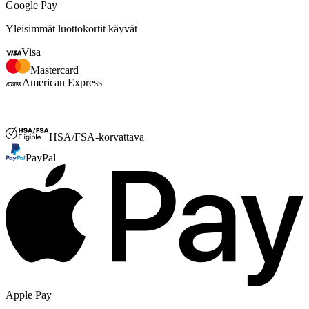
Google Pay
Yleisimmät luottokortit käyvät
Visa
Mastercard
American Express
FSA- tai HSA
HSA/FSA-korvattava
PayPal
Apple Pay