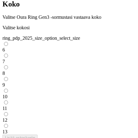
Koko
Valitse Oura Ring Gen3 -sormustasi vastaava koko
Valitse kokosi
ring_pdp_2025_size_option_select_size
6
7
8
9
10
11
12
13
Lisää ostoskoriin