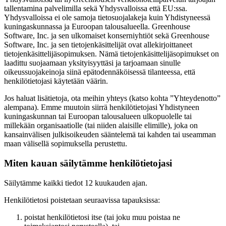
tallentamina palvelimilla sekä Yhdysvalloissa että EU:ssa.
Yhdysvalloissa ei ole samoja tietosuojalakeja kuin Yhdistyneessä
kuningaskunnassa ja Euroopan talousalueella. Greenhouse
Software, Inc. ja sen ulkomaiset konserniyhtiöt sekä Greenhouse
Software, Inc. ja sen tietojenkäsittelijät ovat allekirjoittaneet
tietojenkäsittelijäsopimuksen. Nämä tietojenkäsittelijäsopimukset on
laadittu suojaamaan yksityisyyttäsi ja tarjoamaan sinulle
oikeussuojakeinoja siinä epätodennäköisessä tilanteessa, että
henkilötietojasi käytetään väärin.
Jos haluat lisätietoja, ota meihin yhteys (katso kohta ”Yhteydenotto”
alempana). Emme muutoin siirrä henkilötietojasi Yhdistyneen
kuningaskunnan tai Euroopan talousalueen ulkopuolelle tai
millekään organisaatiolle (tai niiden alaisille elimille), joka on
kansainvälisen julkisoikeuden sääntelemä tai kahden tai useamman
maan välisellä sopimuksella perustettu.
Miten kauan säilytämme henkilötietojasi
Säilytämme kaikki tiedot 12 kuukauden ajan.
Henkilötietosi poistetaan seuraavissa tapauksissa:
poistat henkilötietosi itse (tai joku muu poistaa ne