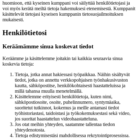
huomioon, että kyseinen kumppani voi säilyttää henkilötietojasi ja
voi myös kerätä meiltä tietoja hakemuksesi etenemisestä. Kumppanit
käsittelevät tietojasi kyseisen kumppanin tietosuojailmoituksen
mukaisesti.
Henkilötietosi
Keräämämme sinua koskevat tiedot
Keräämme ja käsittelemme joitakin tai kaikkia seuraavia sinua
koskevia tietoja:
Tietoja, jotka annat hakiessasi työpaikkaa. Näihin sisältyvät
tiedot, jotka on annettu verkkopohjaisen työnhakusivuston
kautta, sähköpostitse, henkilökohtaisesti haastatteluissa ja
millä tahansa muulla menetelmällä.
Käsittelemme erityisesti henkilötietoja, kuten nimi,
sähköpostiosoite, osoite, puhelinnumero, syntymäaika,
suoritetut tutkinnot, kokemus ja meille antamasi tiedot
työhistoriastasi, taidoistasi ja työkokemuksestasi sekä video,
jos suoritat haastattelun videohaastatteluna.
Jos otat meihin yhteyden, saatamme tallentaa tiedon
yhteydenotosta.
Tietoja edistymisestäsi mahdollisessa rekrytointiprosessissa.