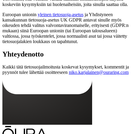
koskeviin kysymyksiin tai huolenaiheisiin, joita sinulla saattaa olla.
Euroopan unionin
yleinen tietosuoja-asetus
ja Yhdistyneen
kansakunnan tietosuoja-asetus UK GDPR antavat sinulle myös
oikeuden tehdä valitus valvontaviranomaiselle, erityisesti (GDPR:n
mukaan) siinä Euroopan unionin (tai Euroopan talousalueen)
valtiossa, jossa työskentelet, jossa normaalisti asut tai jossa väitetty
tietosuojalakien loukkaus on tapahtunut.
Yhteydenotto
Kaikki tätä tietosuojailmoitusta koskevat kysymykset, kommentit ja
pyynnöt tulee lähettää osoitteeseen
niko.karjalainen@ouraring.com