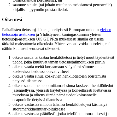
toimeksiantosi perusteella), tai
saamme sinulta (tai joltain muulta toimeksiantosi perusteella)
kirjallisen pyynnön poistaa tiedot.
Oikeutesi
Paikallisten tietosuojalakien ja erityisesti Euroopan unionin
yleisen
tietosuoja-asetuksen
ja Yhdistyneen kuningaskunnan yleisen
tietosuoja-asetuksen UK GDPR:n mukaisesti sinulla on useita
tärkeitä maksuttomia oikeuksia. Yhteenvetona voidaan todeta, että
näihin kuuluvat seuraavat oikeudet:
oikeus saada tarkastaa henkilötietosi ja tietyt muut täydentävät
tiedot, jotka kuuluvat tämän tietosuojailmoituksen piiriin
oikeus vaatia meitä korjaamaan säilyttämissämme sinua
koskevissa tiedoissa olevat virheet
oikeus vaatia sinua koskevien henkilötietojen poistamista
tietyissä tilanteissa
oikeus saada meille toimittamasi sinua koskevat henkilötiedot
jäsennellyssä, yleisesti käytetyssä ja koneellisesti luettavassa
muodossa ja oikeus siirtää nämä tiedot kolmannelle
osapuolelle tietyissä tilanteissa
oikeus vastustaa milloin tahansa henkilötietojesi käsittelyä
suoramarkkinointitarkoituksessa
oikeus vastustaa päätöksiä, jotka tehdään automaattisesti ja