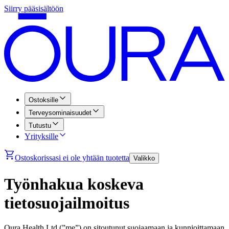
Siirry pääsisältöön
Ostoksille
Terveysominaisuudet
Tutustu
Yrityksille
Ostoskorissasi ei ole yhtään tuotetta
Valikko
Työnhakua koskeva
tietosuojailmoitus
Oura Health Ltd (”me”) on sitoutunut suojaamaan ja kunnioittamaan