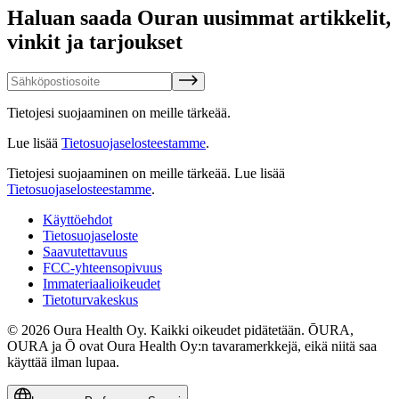
Haluan saada Ouran uusimmat artikkelit,
vinkit ja tarjoukset
Tietojesi suojaaminen on meille tärkeää.
Lue lisää
Tietosuojaselosteestamme
.
Tietojesi suojaaminen on meille tärkeää.
Lue lisää
Tietosuojaselosteestamme
.
Käyttöehdot
Tietosuojaseloste
Saavutettavuus
FCC-yhteensopivuus
Immateriaalioikeudet
Tietoturvakeskus
© 2026 Oura Health Oy. Kaikki oikeudet pidätetään. ŌURA,
OURA ja Ō ovat Oura Health Oy:n tavaramerkkejä, eikä niitä saa
käyttää ilman lupaa.