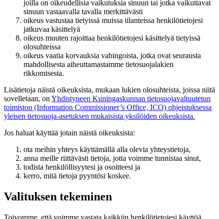
joilla on oikeudellisia vaikutuksia sinuun tai jotka vaikuttavat
sinuun vastaavalla tavalla merkittävästi
oikeus vastustaa tietyissä muissa tilanteissa henkilötietojesi
jatkuvaa käsittelyä
oikeus muuten rajoittaa henkilötietojesi käsittelyä tietyissä
olosuhteissa
oikeus vaatia korvauksia vahingoista, jotka ovat seurausta
mahdollisesta aiheuttamastamme tietosuojalakien
rikkomisesta.
Lisätietoja näistä oikeuksista, mukaan lukien olosuhteista, joissa niitä
sovelletaan, on
Yhdistyneen Kuningaskunnan tietosuojavaltuutetun
toimiston (Information Commissioner’s Office, ICO) ohjeistuksessa
yleisen tietosuoja-asetuksen mukaisista yksilöiden oikeuksista.
Jos haluat käyttää jotain näistä oikeuksista:
ota meihin yhteys käyttämällä alla olevia yhteystietoja,
anna meille riittävästi tietoja, jotta voimme tunnistaa sinut,
todista henkilöllisyytesi ja osoitteesi ja
kerro, mitä tietoja pyyntösi koskee.
Valituksen tekeminen
Toivomme, että voimme vastata kaikkiin henkilötietojesi käyttöä