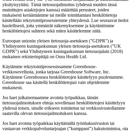
yksityisyyttäsi. Tämä tietosuojailmoitus (yhdessä muiden tässä
mainittujen asiakirjojen kanssa) määrittää perusteet, joiden
mukaisesti keräämiämme tai meille toimittamiasi henkilötietoja
käsitellään rekrytointiprosessiemme yhteydessä. Lue seuraavat tiedot
huolellisesti, jotta ymmärrät näkemyksemme ja käytäntömme
henkilötietojesi suhteen sekä miten käsittelemme niitä.
Euroopan unionin yleisen tietosuoja-asetuksen (”GDPR”) ja
Yhdistyneen kuningaskunnan yleisen tietosuoja-asetuksen (”UK
GDPR”) sekä Yhdistyneen kuningaskunnan tietosuojalain (2018)
mukainen rekisterinpitäjä on Oura Health Ltd.
Käytämme rekrytointiprosessissamme Greenhouse-
verkkosovellusta, jonka tarjoaa Greenhouse Software, Inc.
Käytämme Greenhousea henkilötietojen käsittelyyn puolestamme.
Greenhouse saa käsitellä henkilötietojasi vain ohjeidemme
mukaisesti.
Jos haet julkaisemaamme avointa työpaikkaa, tämän
tietosuojailmoituksen ehtoja sovelletaan henkilötietojesi käsittelyyn
yhdessä toisen, sinulle erikseen toimitetun tai verkkosivustollamme
saatavilla olevan tietosuojailmoituksen kanssa.
Jos haet avointa työpaikkaa käyttämällä työnhakusivuston tai
vastaavan verkkopalveluntarjoajan (”kumppani”) hakutoimintoa, ota