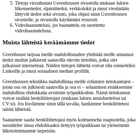
Tietoja vierailustasi Greenhousen sivustolla mukaan lukien
liikennetiedot, sijaintitiedot, verkkolokit ja muut viestintään
liittyvät tiedot sekä sivusto, joka ohjasi sinut Greenhousen
sivustolle, ja sivustolla käyttämäsi resurssit.
Videohaastattelusi, jos haastattelu on suoritettu
videohaastatteluna.
Muista lähteistä keräämämme tiedot
Greenhouse tarjoaa meille mahdollisuuden yhdistää meille antamasi
tiedot muihin julkisesti saatavilla oleviin tietoihin, jotka olet
julkaissut internetissä. Näiden tietojen lähteitä voivat olla esimerkiksi
LinkedIn ja muut sosiaalisen median profiilit.
Greenhousen tekniikka mahdollistaa meille erilaisten tietokantojen –
joista osa on julkisesti saatavilla ja osa ei – selaamisen etsiäksemme
mahdollisia ehdokkaita avoimiin työpaikkoihin. Nämä tietokannat
voivat sisältää henkilötietojasi (mukaan lukien ansioluettelosi tai
CV:si). Jos löydämme sinut tällä tavalla, hankimme henkilötietosi
näistä lähteistä.
Saatamme saada henkilötietojasi myös kolmannelta osapuolelta, joka
suosittelee sinua ehdokkaaksi tiettyyn työpaikkaan tai yleisemmin
liiketoimintamme tarpeisiin.