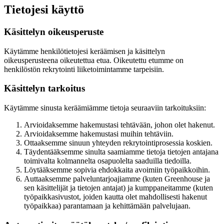
Tietojesi käyttö
Käsittelyn oikeusperuste
Käytämme henkilötietojesi keräämisen ja käsittelyn
oikeusperusteena oikeutettua etua. Oikeutettu etumme on
henkilöstön rekrytointi liiketoimintamme tarpeisiin.
Käsittelyn tarkoitus
Käytämme sinusta keräämiämme tietoja seuraaviin tarkoituksiin:
Arvioidaksemme hakemustasi tehtävään, johon olet hakenut.
Arvioidaksemme hakemustasi muihin tehtäviin.
Ottaaksemme sinuun yhteyden rekrytointiprosessia koskien.
Täydentääksemme sinulta saamiamme tietoja tietojen antajana
toimivalta kolmannelta osapuolelta saaduilla tiedoilla.
Löytääksemme sopivia ehdokkaita avoimiin työpaikkoihin.
Auttaaksemme palveluntarjoajiamme (kuten Greenhouse ja
sen käsittelijät ja tietojen antajat) ja kumppaneitamme (kuten
työpaikkasivustot, joiden kautta olet mahdollisesti hakenut
työpaikkaa) parantamaan ja kehittämään palvelujaan.