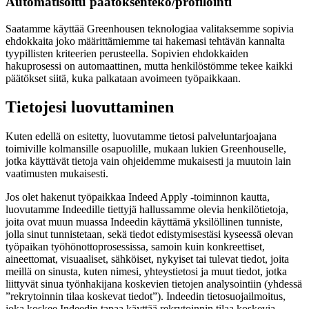
Automatisoitu päätöksenteko/profilointi
Saatamme käyttää Greenhousen teknologiaa valitaksemme sopivia
ehdokkaita joko määrittämiemme tai hakemasi tehtävän kannalta
tyypillisten kriteerien perusteella. Sopivien ehdokkaiden
hakuprosessi on automaattinen, mutta henkilöstömme tekee kaikki
päätökset siitä, kuka palkataan avoimeen työpaikkaan.
Tietojesi luovuttaminen
Kuten edellä on esitetty, luovutamme tietosi palveluntarjoajana
toimiville kolmansille osapuolille, mukaan lukien Greenhouselle,
jotka käyttävät tietoja vain ohjeidemme mukaisesti ja muutoin lain
vaatimusten mukaisesti.
Jos olet hakenut työpaikkaa Indeed Apply -toiminnon kautta,
luovutamme Indeedille tiettyjä hallussamme olevia henkilötietoja,
joita ovat muun muassa Indeedin käyttämä yksilöllinen tunniste,
jolla sinut tunnistetaan, sekä tiedot edistymisestäsi kyseessä olevan
työpaikan työhönottoprosessissa, samoin kuin konkreettiset,
aineettomat, visuaaliset, sähköiset, nykyiset tai tulevat tiedot, joita
meillä on sinusta, kuten nimesi, yhteystietosi ja muut tiedot, jotka
liittyvät sinua työnhakijana koskevien tietojen analysointiin (yhdessä
”rekrytoinnin tilaa koskevat tiedot”). Indeedin tietosuojailmoitus,
joka koskee Indeedin tapaa käyttää rekrytoinnin tilaa koskevia