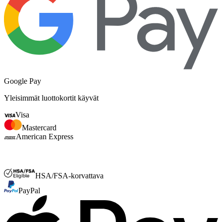
Google Pay
Yleisimmät luottokortit käyvät
Visa
Mastercard
American Express
FSA- tai HSA
HSA/FSA-korvattava
PayPal