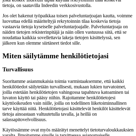
tietoja, on saatavilla Indeedin verkkosivustolla.
Jos olet hakenut työpaikkaa toisen palveluntarjoajan kautta, voimme
luovuttaa edellä määriteltyjä rekrytoinnin tilaa koskevia tietoja
vastaavia tietoja kyseiselle palveluntarjoajalle. Palveluntarjoaja on
näiden tietojen rekisterinpitäjä ja näin ollen vastuussa siitä, että se
noudattaa kaikkia sovellettavia lakeja tietojen käsittelyssä, sen
jälkeen kun olemme siirtäneet tiedot sille.
Miten säilytämme henkilötietojasi
Turvallisuus
Suoritamme asianmukaisia toimia varmistaaksemme, että kaikki
henkilötiedot säilytetään turvallisesti, mukaan lukien turvatoimet,
joilla estetään henkilötietojen vahingossa tapahtuva katoaminen tai
luvaton käyttö tai pääsy niihin. Rajoitamme henkilötietojesi
käyttöoikeuden vain niille, joilla on todellinen liiketoiminnallinen
tarve käyttää niitä. Henkilötietojasi käsittelevät henkilöt käsittelevät
tietoja ainoastaan valtuutetulla tavalla, ja heillä on
salassapitovelvollisuus.
Käytössämme ovat myös määrätyt menettelyt tietoturvaloukkauksien
varalta. Ilmoitamme sinulle ja tarvittaessa asianomaiselle