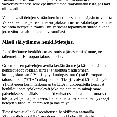
valvontaviranomaiselle epäillystä tietoturvaloukkauksesta, jos laki
niin vaatii.
Valitettavasti tietojen siirtäminen internetissä ei ole täysin turvallista.
Vaikka teemme parhaamme suojataksemme henkilötietojasi, emme
voi taata tietojesi turvallisuutta verkossa tapahtuvan siirron aikana,
joten siirto tapahtuu omalla vastuullasi.
Missä säilytämme henkilötietojasi
Jos säilytämme henkilötietojasi omissa järjestelmissämme, ne
tallennetaan Euroopan talousalueelle.
Greenhousen palvelujen avulla keräämämme ja käsittelemämme
henkilötiedot voidaan siirtää ja tallentaa Yhdistyneen
kuningaskunnan (”Yhdistynyt kuningaskunta”) tai Euroopan
talousalueen (”ETA”) ulkopuolelle. Tietoja voivat käsitellä myös
Yhdistyneen kuningaskunnan tai ETA:n ulkopuolella toimivat
henkilöt, jotka työskentelevät joko meidän tai toimittajamme
palveluksessa. Tällaiset henkilöt voivat osallistua muun muassa
tukipalvelujen tarjoamiseen. Lähettämällä henkilötietosi hyväksyt
tietojen siirron, tallentamisen ja käsittelyn.
Tietosi voivat olla i) Greenhousen henkilöstön saatavilla
Yhdysvalloissa tai ii) Greenhousen verkkohotellipalvelun tarjoajan