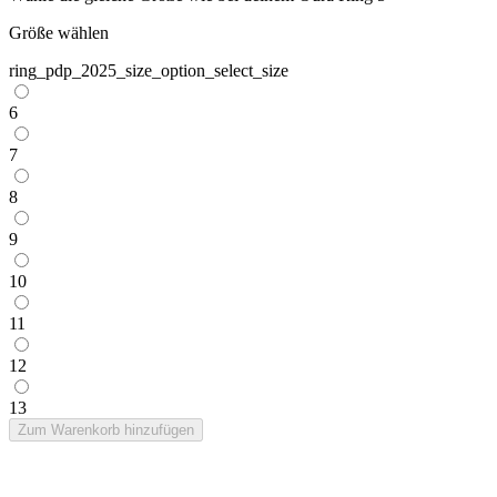
Größe wählen
ring_pdp_2025_size_option_select_size
6
7
8
9
10
11
12
13
Zum Warenkorb hinzufügen
Oura Ring 5 Charger