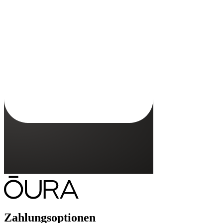
Kann dieses Ladegerät mit jedem Oura Ring-Modell verwendet werden?
Nein, das Ladegerät für den Oura Ring 5 ist nur mit dem Oura Ring
5 kompatibel.
Wird das Ladegerät mit einem USB-C-Kabel geliefert?
Wie lange dauert das Aufladen des Oura Rings?
Muss das Ladegerät für den Oura Ring die gleiche Größe wie mein
Oura Ring haben?
Zahlungsoptionen